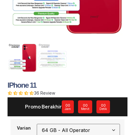
IPhone 11
36
Review
00
00
00
Promo Berakhir
Jam
Menit
Detik
Varian