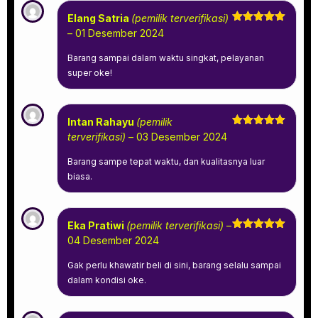
Elang Satria
(pemilik terverifikasi)
Dinilai
5
–
01 Desember 2024
dari 5
Barang sampai dalam waktu singkat, pelayanan
super oke!
Intan Rahayu
(pemilik
Dinilai
5
terverifikasi)
–
03 Desember 2024
dari 5
Barang sampe tepat waktu, dan kualitasnya luar
biasa.
Eka Pratiwi
(pemilik terverifikasi)
–
Dinilai
5
04 Desember 2024
dari 5
Gak perlu khawatir beli di sini, barang selalu sampai
dalam kondisi oke.