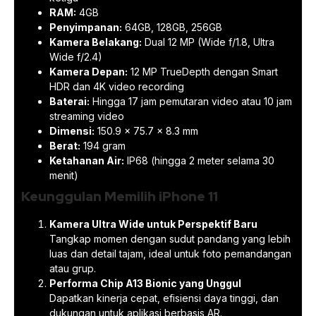
RAM:
4GB
Penyimpanan:
64GB, 128GB, 256GB
Kamera Belakang:
Dual 12 MP (Wide f/1.8, Ultra
Wide f/2.4)
Kamera Depan:
12 MP TrueDepth dengan Smart
HDR dan 4K video recording
Baterai:
Hingga 17 jam pemutaran video atau 10 jam
streaming video
Dimensi:
150.9 x 75.7 x 8.3 mm
Berat:
194 gram
Ketahanan Air:
IP68 (hingga 2 meter selama 30
menit)
Keunggulan Memilih iPhone 11
Kamera Ultra Wide untuk Perspektif Baru
Tangkap momen dengan sudut pandang yang lebih
luas dan detail tajam, ideal untuk foto pemandangan
atau grup.
Performa Chip A13 Bionic yang Unggul
Dapatkan kinerja cepat, efisiensi daya tinggi, dan
dukungan untuk aplikasi berbasis AR.