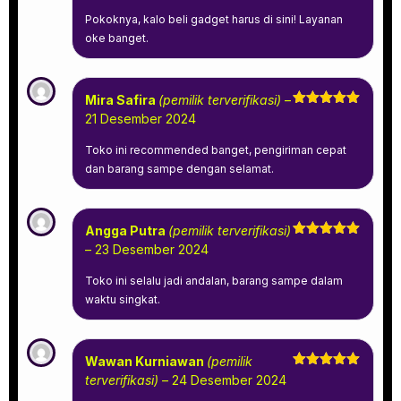
Pokoknya, kalo beli gadget harus di sini! Layanan
oke banget.
Mira Safira
(pemilik terverifikasi)
–
Dinilai
5
21 Desember 2024
dari 5
Toko ini recommended banget, pengiriman cepat
dan barang sampe dengan selamat.
Angga Putra
(pemilik terverifikasi)
Dinilai
5
–
23 Desember 2024
dari 5
Toko ini selalu jadi andalan, barang sampe dalam
waktu singkat.
Wawan Kurniawan
(pemilik
Dinilai
5
terverifikasi)
–
24 Desember 2024
dari 5