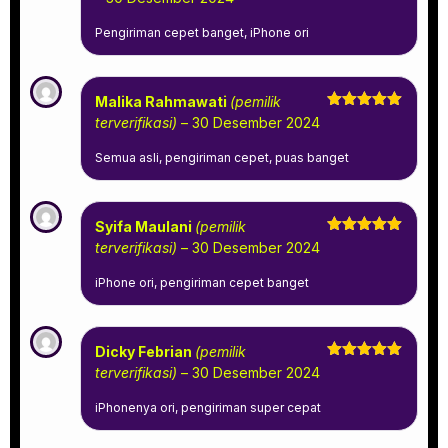
dari 5
Pengiriman cepet banget, iPhone ori
Malika Rahmawati
(pemilik
Dinilai
5
terverifikasi)
–
30 Desember 2024
dari 5
Semua asli, pengiriman cepet, puas banget
Syifa Maulani
(pemilik
Dinilai
5
terverifikasi)
–
30 Desember 2024
dari 5
iPhone ori, pengiriman cepet banget
Dicky Febrian
(pemilik
Dinilai
5
terverifikasi)
–
30 Desember 2024
dari 5
iPhonenya ori, pengiriman super cepat