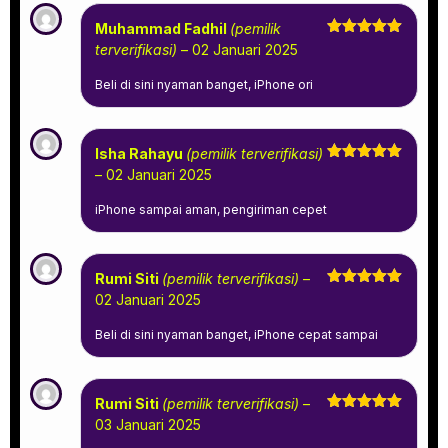
Muhammad Fadhil
(pemilik
Dinilai
5
terverifikasi)
–
02 Januari 2025
dari 5
Beli di sini nyaman banget, iPhone ori
Isha Rahayu
(pemilik terverifikasi)
Dinilai
5
–
02 Januari 2025
dari 5
iPhone sampai aman, pengiriman cepet
Rumi Siti
(pemilik terverifikasi)
–
Dinilai
5
02 Januari 2025
dari 5
Beli di sini nyaman banget, iPhone cepat sampai
Rumi Siti
(pemilik terverifikasi)
–
Dinilai
5
03 Januari 2025
dari 5