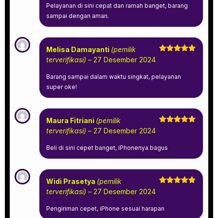
Pelayanan di sini cepat dan ramah banget, barang
sampai dengan aman.
Melisa Damayanti
(pemilik
Dinilai
5
terverifikasi)
–
27 Desember 2024
dari 5
Barang sampai dalam waktu singkat, pelayanan
super oke!
Maura Fitriani
(pemilik
Dinilai
5
terverifikasi)
–
27 Desember 2024
dari 5
Beli di sini cepet banget, iPhonenya bagus
Widi Prasetya
(pemilik
Dinilai
5
terverifikasi)
–
27 Desember 2024
dari 5
Pengiriman cepet, iPhone sesuai harapan