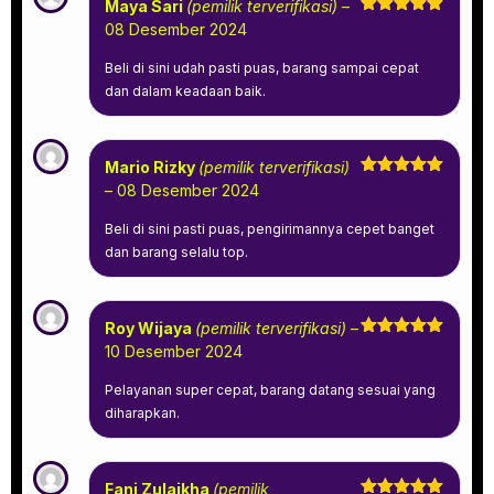
Maya Sari
(pemilik terverifikasi)
–
Dinilai
5
08 Desember 2024
dari 5
Beli di sini udah pasti puas, barang sampai cepat
dan dalam keadaan baik.
Mario Rizky
(pemilik terverifikasi)
Dinilai
5
–
08 Desember 2024
dari 5
Beli di sini pasti puas, pengirimannya cepet banget
dan barang selalu top.
Roy Wijaya
(pemilik terverifikasi)
–
Dinilai
5
10 Desember 2024
dari 5
Pelayanan super cepat, barang datang sesuai yang
diharapkan.
Fani Zulaikha
(pemilik