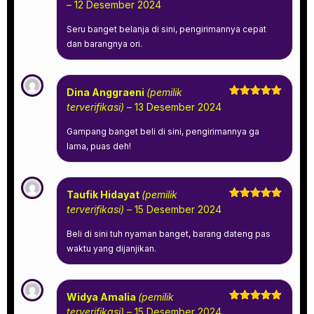
Dinilai
5
–
12 Desember 2024
dari 5
Seru banget belanja di sini, pengirimannya cepat
dan barangnya ori.
Dina Anggraeni
(pemilik
Dinilai
5
terverifikasi)
–
13 Desember 2024
dari 5
Gampang banget beli di sini, pengirimannya ga
lama, puas deh!
Taufik Hidayat
(pemilik
Dinilai
5
terverifikasi)
–
15 Desember 2024
dari 5
Beli di sini tuh nyaman banget, barang dateng pas
waktu yang dijanjikan.
Widya Amalia
(pemilik
Dinilai
5
terverifikasi)
–
15 Desember 2024