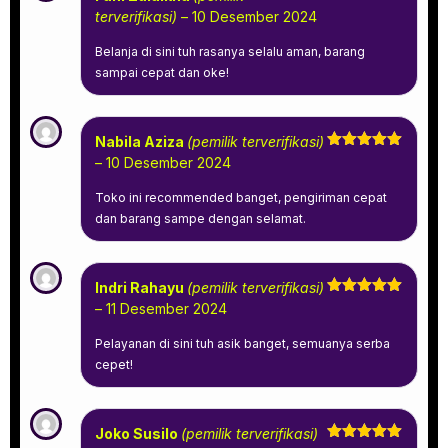
Dinilai
5
terverifikasi)
–
10 Desember 2024
dari 5
Belanja di sini tuh rasanya selalu aman, barang
sampai cepat dan oke!
Nabila Aziza
(pemilik terverifikasi)
Dinilai
5
–
10 Desember 2024
dari 5
Toko ini recommended banget, pengiriman cepat
dan barang sampe dengan selamat.
Indri Rahayu
(pemilik terverifikasi)
Dinilai
5
–
11 Desember 2024
dari 5
Pelayanan di sini tuh asik banget, semuanya serba
cepet!
Joko Susilo
(pemilik terverifikasi)