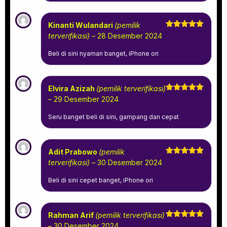
Kinanti Wulandari
(pemilik
Dinilai
5
terverifikasi)
–
28 Desember 2024
dari 5
Beli di sini nyaman banget, iPhone ori
Elvira Azizah
(pemilik terverifikasi)
Dinilai
5
–
29 Desember 2024
dari 5
Seru banget beli di sini, gampang dan cepat
Adit Prabowo
(pemilik
Dinilai
5
terverifikasi)
–
30 Desember 2024
dari 5
Beli di sini cepet banget, iPhone ori
Rahman Arif
(pemilik terverifikasi)
Dinilai
5
–
30 Desember 2024