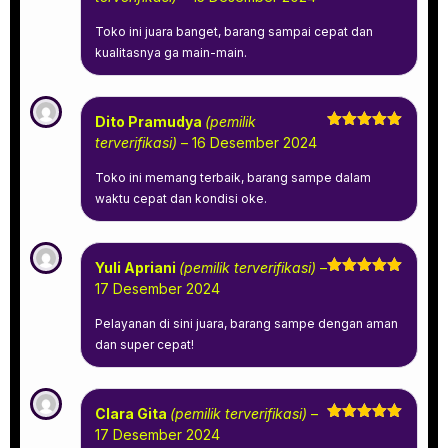
dari 5
Toko ini juara banget, barang sampai cepat dan
kualitasnya ga main-main.
Dito Pramudya
(pemilik
Dinilai
5
terverifikasi)
–
16 Desember 2024
dari 5
Toko ini memang terbaik, barang sampe dalam
waktu cepat dan kondisi oke.
Yuli Apriani
(pemilik terverifikasi)
–
Dinilai
5
17 Desember 2024
dari 5
Pelayanan di sini juara, barang sampe dengan aman
dan super cepat!
Clara Gita
(pemilik terverifikasi)
–
Dinilai
5
17 Desember 2024
dari 5