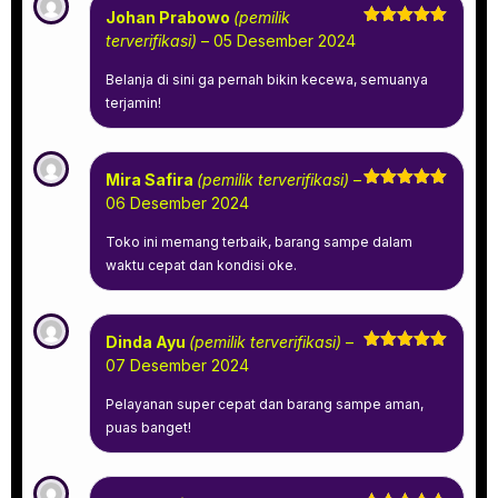
Johan Prabowo
(pemilik
Dinilai
5
terverifikasi)
–
05 Desember 2024
dari 5
Belanja di sini ga pernah bikin kecewa, semuanya
terjamin!
Mira Safira
(pemilik terverifikasi)
–
Dinilai
5
06 Desember 2024
dari 5
Toko ini memang terbaik, barang sampe dalam
waktu cepat dan kondisi oke.
Dinda Ayu
(pemilik terverifikasi)
–
Dinilai
5
07 Desember 2024
dari 5
Pelayanan super cepat dan barang sampe aman,
puas banget!