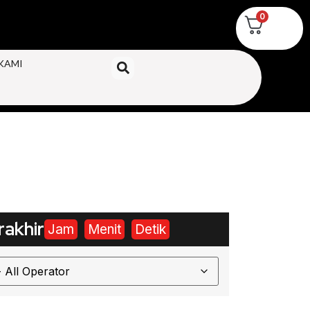
0
KAMI
akhir
Jam
Menit
Detik