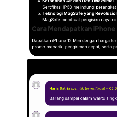
Ketahanan Air dan Debu Maksimal
Sertifikasi IP68 melindungi perangkat
Teknologi MagSafe yang Revolusio
MagSafe membuat pengisian daya nirk
Cara Mendapatkan iPhone 
Dapatkan iPhone 12 Mini dengan harga te
promo menarik, pengiriman cepat, serta pe
Haris Satria
(pemilik terverifikasi)
–
06 
Barang sampai dalam waktu singk