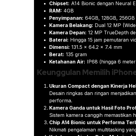
Chipset:
A14 Bionic dengan Neural E
RAM:
4GB
Penyimpanan:
64GB, 128GB, 256GB
Kamera Belakang:
Dual 12 MP (Wide f
Kamera Depan:
12 MP TrueDepth de
Baterai:
Hingga 15 jam pemutaran vid
Dimensi:
131.5 x 64.2 x 7.4 mm
Berat:
135 gram
Ketahanan Air:
IP68 (hingga 6 meter
Keunggulan Memilih iPhone 
Ukuran Compact dengan Kinerja He
Desain ringkas dan ringan menjadika
performa.
Kamera Ganda untuk Hasil Foto Pro
Sistem kamera canggih memastikan has
Chip A14 Bionic untuk Performa Ter
Nikmati pengalaman multitasking yang