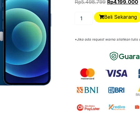
Rp
5.498.799
Rp
4.199.000
Beli Sekarang
*Jika ada request warna silahkan tulis 
Guara