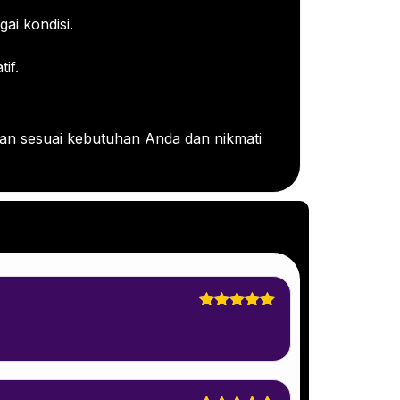
ai kondisi.
if.
an sesuai kebutuhan Anda dan nikmati
Dinilai
5
dari 5