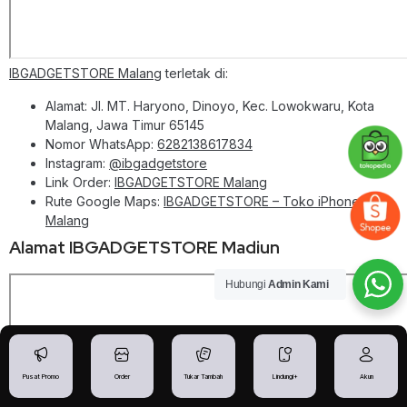
IBGADGETSTORE Malang
terletak di:
Alamat: Jl. MT. Haryono, Dinoyo, Kec. Lowokwaru, Kota
Malang, Jawa Timur 65145
Nomor WhatsApp:
6282138617834
Instagram:
@ibgadgetstore
Link Order:
IBGADGETSTORE Malang
Rute Google Maps:
IBGADGETSTORE – Toko iPhone
Malang
Alamat IBGADGETSTORE Madiun
Hubungi
Admin Kami
Pusat Promo
Order
Tukar Tambah
Lindungi+
Akun