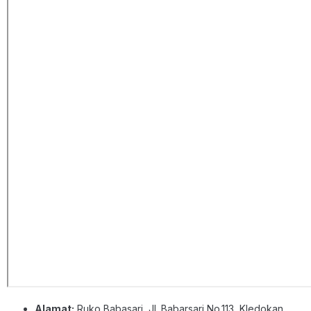
Alamat:
Ruko Babasari, Jl. Babarsari No.113, Kledokan,