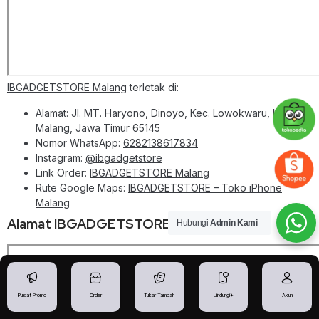
IBGADGETSTORE Malang
terletak di:
Alamat: Jl. MT. Haryono, Dinoyo, Kec. Lowokwaru, Kota
Malang, Jawa Timur 65145
Nomor WhatsApp:
6282138617834
Instagram:
@ibgadgetstore
Link Order:
IBGADGETSTORE Malang
Rute Google Maps:
IBGADGETSTORE – Toko iPhone
Malang
Alamat IBGADGETSTORE Madiun
Hubungi
Admin Kami
Pusat Promo
Order
Tukar Tambah
Lindungi+
Akun