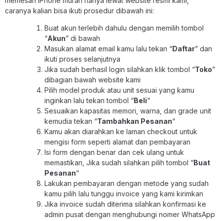
memesan iPhone murah hanya lewat website resmi kami,
caranya kalian bisa ikuti prosedur dibawah ini:
Buat akun terlebih dahulu dengan memilih tombol
“
Akun
” di bawah
Masukan alamat email kamu lalu tekan “
Daftar
” dan
ikuti proses selanjutnya
Jika sudah berhasil login silahkan klik tombol “
Toko
”
dibagian bawah website kami
Pilih model produk atau unit sesuai yang kamu
inginkan lalu tekan tombol “
Beli
“
Sesuaikan kapasitas memori, warna, dan grade unit
kemudia tekan “
Tambahkan Pesanan
“
Kamu akan diarahkan ke laman checkout untuk
mengisi form seperti alamat dan pembayaran
Isi form dengan benar dan cek ulang untuk
memastikan, Jika sudah silahkan pilih tombol “
Buat
Pesanan
“
Lakukan pembayaran dengan metode yang sudah
kamu pilih lalu tunggu invoice yang kami kirimkan
Jika invoice sudah diterima silahkan konfirmasi ke
admin pusat dengan menghubungi nomer WhatsApp