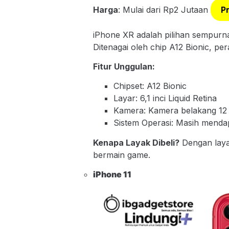
Harga
: Mulai dari Rp2 Jutaan
P
iPhone XR adalah pilihan sempur
Ditenagai oleh chip A12 Bionic, pe
Fitur Unggulan:
Chipset: A12 Bionic
Layar: 6,1 inci Liquid Retina
Kamera: Kamera belakang 12
Sistem Operasi: Masih mend
Kenapa Layak Dibeli?
Dengan laya
bermain game.
iPhone 1
1