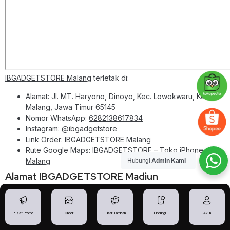
IBGADGETSTORE Malang
terletak di:
Alamat: Jl. MT. Haryono, Dinoyo, Kec. Lowokwaru, Kota
Malang, Jawa Timur 65145
Nomor WhatsApp:
6282138617834
Instagram:
@ibgadgetstore
Link Order:
IBGADGETSTORE Malang
Rute Google Maps:
IBGADGETSTORE – Toko iPhone
Malang
Hubungi
Admin Kami
Alamat IBGADGETSTORE Madiun
Pusat Promo
Order
Tukar Tambah
Lindungi+
Akun