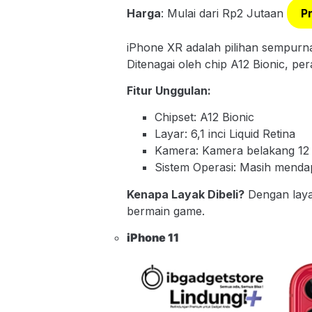
Harga
: Mulai dari Rp2 Jutaan
P
iPhone XR adalah pilihan sempur
Ditenagai oleh chip A12 Bionic, pe
Fitur Unggulan:
Chipset: A12 Bionic
Layar: 6,1 inci Liquid Retina
Kamera: Kamera belakang 12
Sistem Operasi: Masih mend
Kenapa Layak Dibeli?
Dengan laya
bermain game.
iPhone 1
1