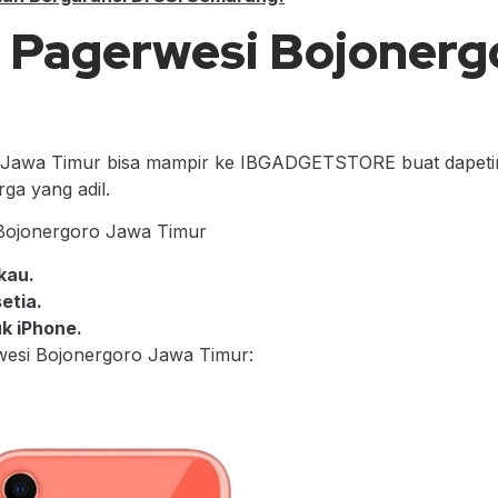
i Pagerwesi Bojonerg
o Jawa Timur bisa mampir ke IBGADGETSTORE buat dapeti
rga yang adil.
ojonergoro Jawa Timur
kau.
etia.
k iPhone.
wesi Bojonergoro Jawa Timur: