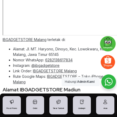
IBGADGETSTORE Malang
terletak di:
Alamat: Jl. MT. Haryono, Dinoyo, Kec. Lowokwaru, Kota
Malang, Jawa Timur 65145
Nomor WhatsApp:
6282138617834
Instagram:
@ibgadgetstore
Link Order:
IBGADGETSTORE Malang
Rute Google Maps:
IBGADGETSTORE – Toko iPhone
Malang
Hubungi
Admin Kami
Alamat IBGADGETSTORE Madiun
Pusat Promo
Order
Tukar Tambah
Lindungi+
Akun