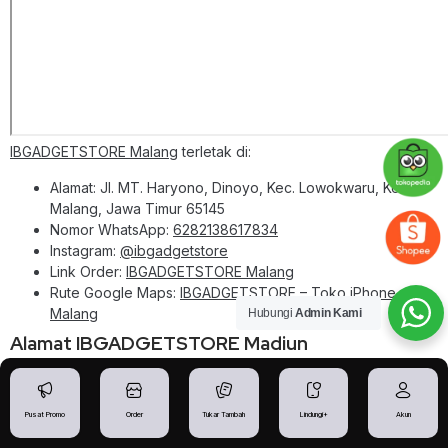
IBGADGETSTORE Malang
terletak di:
Alamat: Jl. MT. Haryono, Dinoyo, Kec. Lowokwaru, Kota
Malang, Jawa Timur 65145
Nomor WhatsApp:
6282138617834
Instagram:
@ibgadgetstore
Link Order:
IBGADGETSTORE Malang
Rute Google Maps:
IBGADGETSTORE – Toko iPhone
Malang
Hubungi
Admin Kami
Alamat IBGADGETSTORE Madiun
Pusat Promo
Order
Tukar Tambah
Lindungi+
Akun