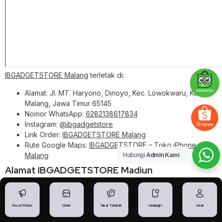
IBGADGETSTORE Malang
terletak di:
Alamat: Jl. MT. Haryono, Dinoyo, Kec. Lowokwaru, Kota
Malang, Jawa Timur 65145
Nomor WhatsApp:
6282138617834
Instagram:
@ibgadgetstore
Link Order:
IBGADGETSTORE Malang
Rute Google Maps:
IBGADGETSTORE – Toko iPhone
Malang
Hubungi
Admin Kami
Alamat IBGADGETSTORE Madiun
Pusat Promo
Order
Tukar Tambah
Lindungi+
Akun