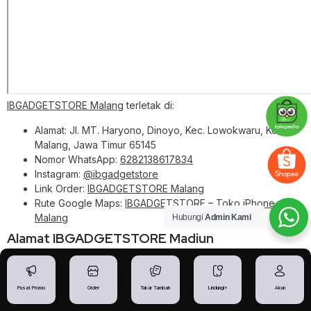
IBGADGETSTORE Malang
terletak di:
Alamat: Jl. MT. Haryono, Dinoyo, Kec. Lowokwaru, Kota
Malang, Jawa Timur 65145
Nomor WhatsApp:
6282138617834
Instagram:
@ibgadgetstore
Link Order:
IBGADGETSTORE Malang
Rute Google Maps:
IBGADGETSTORE – Toko iPhone
Malang
Hubungi
Admin Kami
Alamat IBGADGETSTORE Madiun
Pusat Promo
Order
Tukar Tambah
Lindungi+
Akun