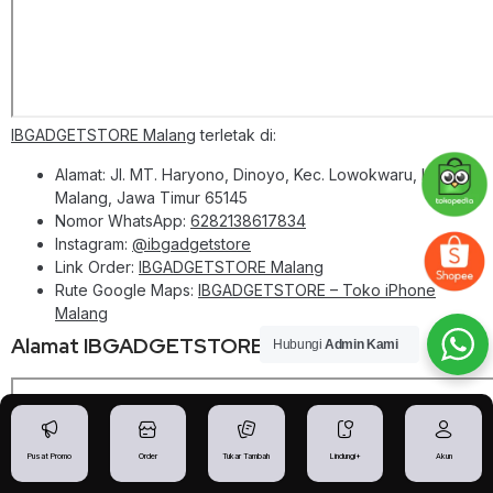
IBGADGETSTORE Malang
terletak di:
Alamat: Jl. MT. Haryono, Dinoyo, Kec. Lowokwaru, Kota
Malang, Jawa Timur 65145
Nomor WhatsApp:
6282138617834
Instagram:
@ibgadgetstore
Link Order:
IBGADGETSTORE Malang
Rute Google Maps:
IBGADGETSTORE – Toko iPhone
Malang
Alamat IBGADGETSTORE Madiun
Hubungi
Admin Kami
Pusat Promo
Order
Tukar Tambah
Lindungi+
Akun