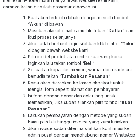
memesan iPhone murah hanya lewat website resmi kami,
caranya kalian bisa ikuti prosedur dibawah ini:
Buat akun terlebih dahulu dengan memilih tombol
“
Akun
” di bawah
Masukan alamat email kamu lalu tekan “
Daftar
” dan
ikuti proses selanjutnya
Jika sudah berhasil login silahkan klik tombol “
Toko
”
dibagian bawah website kami
Pilih model produk atau unit sesuai yang kamu
inginkan lalu tekan tombol “
Beli
“
Sesuaikan kapasitas memori, warna, dan grade unit
kemudia tekan “
Tambahkan Pesanan
“
Kamu akan diarahkan ke laman checkout untuk
mengisi form seperti alamat dan pembayaran
Isi form dengan benar dan cek ulang untuk
memastikan, Jika sudah silahkan pilih tombol “
Buat
Pesanan
“
Lakukan pembayaran dengan metode yang sudah
kamu pilih lalu tunggu invoice yang kami kirimkan
Jika invoice sudah diterima silahkan konfirmasi ke
admin pusat dengan menghubungi nomer WhatsApp