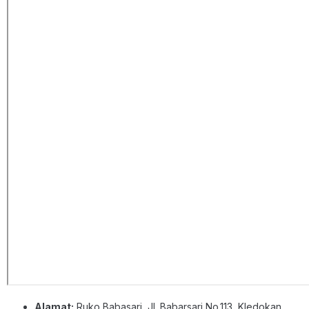
Alamat:
Ruko Babasari, Jl. Babarsari No.113, Kledokan,