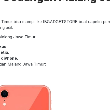
 Timur bisa mampir ke IBGADGETSTORE buat dapetin penaw
g adil.
alang Jawa Timur
kau.
etia.
k iPhone.
ngan Malang Jawa Timur: