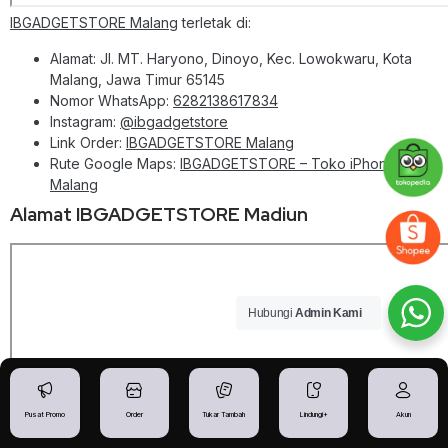
IBGADGETSTORE Malang
terletak di:
Alamat: Jl. MT. Haryono, Dinoyo, Kec. Lowokwaru, Kota
Malang, Jawa Timur 65145
Nomor WhatsApp:
6282138617834
Instagram:
@ibgadgetstore
Link Order:
IBGADGETSTORE Malang
Rute Google Maps:
IBGADGETSTORE – Toko iPhone
Malang
Alamat IBGADGETSTORE Madiun
Hubungi
Admin Kami
Pusat Promo
Order
Tukar Tambah
Lindungi+
Akun