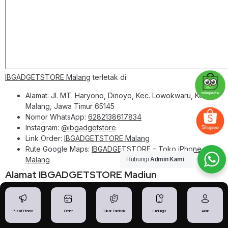
IBGADGETSTORE Malang
terletak di:
Alamat: Jl. MT. Haryono, Dinoyo, Kec. Lowokwaru, Kota
Malang, Jawa Timur 65145
Nomor WhatsApp:
6282138617834
Instagram:
@ibgadgetstore
Link Order:
IBGADGETSTORE Malang
Rute Google Maps:
IBGADGETSTORE – Toko iPhone
Malang
Hubungi
Admin Kami
Alamat IBGADGETSTORE Madiun
Pusat Promo
Order
Tukar Tambah
Lindungi+
Akun