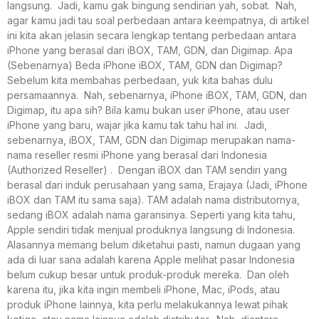
langsung. Jadi, kamu gak bingung sendirian yah, sobat. Nah,
agar kamu jadi tau soal perbedaan antara keempatnya, di artikel
ini kita akan jelasin secara lengkap tentang perbedaan antara
iPhone yang berasal dari iBOX, TAM, GDN, dan Digimap. Apa
(Sebenarnya) Beda iPhone iBOX, TAM, GDN dan Digimap?
Sebelum kita membahas perbedaan, yuk kita bahas dulu
persamaannya. Nah, sebenarnya, iPhone iBOX, TAM, GDN, dan
Digimap, itu apa sih? Bila kamu bukan user iPhone, atau user
iPhone yang baru, wajar jika kamu tak tahu hal ini. Jadi,
sebenarnya, iBOX, TAM, GDN dan Digimap merupakan nama-
nama reseller resmi iPhone yang berasal dari Indonesia
(Authorized Reseller) . Dengan iBOX dan TAM sendiri yang
berasal dari induk perusahaan yang sama, Erajaya (Jadi, iPhone
iBOX dan TAM itu sama saja). TAM adalah nama distributornya,
sedang iBOX adalah nama garansinya. Seperti yang kita tahu,
Apple sendiri tidak menjual produknya langsung di Indonesia.
Alasannya memang belum diketahui pasti, namun dugaan yang
ada di luar sana adalah karena Apple melihat pasar Indonesia
belum cukup besar untuk produk-produk mereka. Dan oleh
karena itu, jika kita ingin membeli iPhone, Mac, iPods, atau
produk iPhone lainnya, kita perlu melakukannya lewat pihak