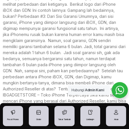
melihat perbedaan dari ketiganya. Berikut logo dari iPhone
iBOX dan GDN: Ini contoh lainnya: Gampang lah bedainnya,
bukan? Perbedaan #3: Dari Sisi Garansi Umumnya, dari sisi
garansi, iPhone yang diimpor langsung dari iBOX, GDN, dan
digimap mempunyai garansi fungsional satu tahun. Ini artinya,
jika iPhonemu rusak bukan karena human error kamu masih bisa
mengklaim garansinya. Namun, soal garansi, GDN sendiri
memiliki garansi tambahan selama 6 bulan. Jadi, total garansi dari
mereka adalah 1 tahun 6 bulan. Jadi soal garansi sih, gak ada
bedanya, semuanya bergaransi satu tahun, namun terdapat
tambahan 6 bulan pada iPhone yang diimpor langsung oleh
GDN. Nah, sampai sini, paham kan perbedaannya? Setelah tau
perbedaan antara iPhone iBOX, GDN, dan Digimap, kamu
mungkin bertanya-tanya, dimana bisa membeli iPhone dari
Authorized Reseller di atas? Tentunya, jawabannya ada di:
Hubungi
Admin Kami
IBGADGETSTORE – Toko iPhone Terpercaya Jika kamu sedang
mencari iPhone yang berasal dari Authorized Reseller, kamu bisa
langsung dateng aja ke IBGADGETSTORE. IBGADGETSTORE
bisa kamu temukan di kota Semarang, Solo, Jogja, Kudus,
Magelang, Pati, Pekalongan, Tegal, Purwokerto. Sebentar lagi,
Pusat Promo
Order
Tukar Tambah
Lindungi+
Akun
kami juga akan membuka cabang di Surabaya dan Malang. Buat