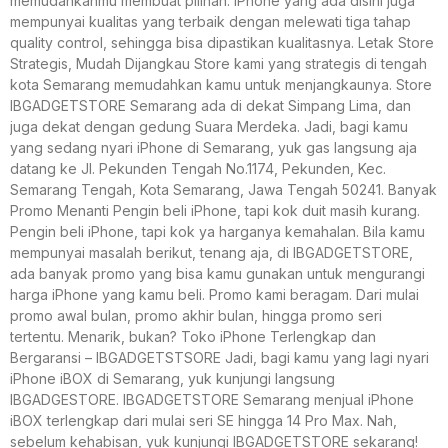
memudahkanmu membuat pilihan. iPhone yang ada disini juga
mempunyai kualitas yang terbaik dengan melewati tiga tahap
quality control, sehingga bisa dipastikan kualitasnya. Letak Store
Strategis, Mudah Dijangkau Store kami yang strategis di tengah
kota Semarang memudahkan kamu untuk menjangkaunya. Store
IBGADGETSTORE Semarang ada di dekat Simpang Lima, dan
juga dekat dengan gedung Suara Merdeka. Jadi, bagi kamu
yang sedang nyari iPhone di Semarang, yuk gas langsung aja
datang ke Jl. Pekunden Tengah No.1174, Pekunden, Kec.
Semarang Tengah, Kota Semarang, Jawa Tengah 50241. Banyak
Promo Menanti Pengin beli iPhone, tapi kok duit masih kurang.
Pengin beli iPhone, tapi kok ya harganya kemahalan. Bila kamu
mempunyai masalah berikut, tenang aja, di IBGADGETSTORE,
ada banyak promo yang bisa kamu gunakan untuk mengurangi
harga iPhone yang kamu beli. Promo kami beragam. Dari mulai
promo awal bulan, promo akhir bulan, hingga promo seri
tertentu. Menarik, bukan? Toko iPhone Terlengkap dan
Bergaransi – IBGADGETSTSORE Jadi, bagi kamu yang lagi nyari
iPhone iBOX di Semarang, yuk kunjungi langsung
IBGADGESTORE. IBGADGETSTORE Semarang menjual iPhone
iBOX terlengkap dari mulai seri SE hingga 14 Pro Max. Nah,
sebelum kehabisan, yuk kunjungi IBGADGETSTORE sekarang!