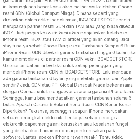
gambaran mau pilih iPhone GDN atau TAM (iBOX). Dalam artikel
ini kemungkinan besar kamu akan melihat sisi kelebihan iPhone
resmi GDN (Global Danapati Niaga). Dimana seperti yang
dijelaskan dalam artikel sebelumnya, IBGADGETSTORE sendiri
merupakan partner resmi GDN dan TAM atau yang biasa disebut
iBOX. Jadi jangan khawatir kami akan menjelaskan kelebihan
iPhone resmi iBOX atau TAM di artikel yang akan datang. Jadi
stay tune ya sobat! iPhone Bergaransi Tambahan Sampai 6 Bulan
iPhone Resmi GDN dibekali garansi tambahan hingga 6 bulan jika
kamu membelinya di partner resmi GDN yakni IBGADGETSTORE.
Garansi tambahan ini berlaku untuk setiap pelanggan yang
membeli iPhone resmi GDN di IBGADGETSTORE. Lalu mengapa
ada garansi tambahan 6 bylan yang melebihi garansi dari Apple
sendiri? Jadi, GDN atau PT. Global Danapati Niaga bekerjasama
dengan Cermati untuk mengcover asuransi garansi iPhone kamu.
Sehingga, kamu bisa mendapatkan garansi tambahan selama 6
bulan. Apakah Garansi 6 Bulan iPhone Resmi GDN Benar-Benar
Diperlukan? Faktanya, secanggih apapun iPhone merupakan
sebuah perangkat elektronik. Tentunya setiap perangkat
elektronik dapat mengalami kerusakan atau kesalahan fungsi
yang disebabkan human error maupun kerusakan pada
software. Lantas, apakah iPhone rawan rusak? Tentu tidak.