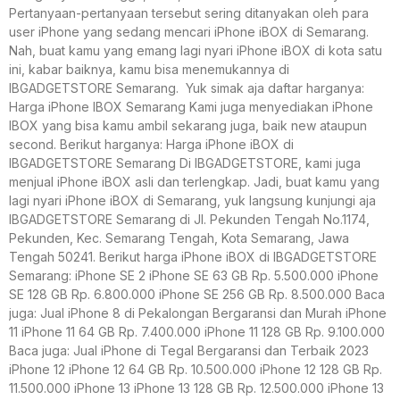
Pertanyaan-pertanyaan tersebut sering ditanyakan oleh para
user iPhone yang sedang mencari iPhone iBOX di Semarang.
Nah, buat kamu yang emang lagi nyari iPhone iBOX di kota satu
ini, kabar baiknya, kamu bisa menemukannya di
IBGADGETSTORE Semarang. Yuk simak aja daftar harganya:
Harga iPhone IBOX Semarang Kami juga menyediakan iPhone
IBOX yang bisa kamu ambil sekarang juga, baik new ataupun
second. Berikut harganya: Harga iPhone iBOX di
IBGADGETSTORE Semarang Di IBGADGETSTORE, kami juga
menjual iPhone iBOX asli dan terlengkap. Jadi, buat kamu yang
lagi nyari iPhone iBOX di Semarang, yuk langsung kunjungi aja
IBGADGETSTORE Semarang di Jl. Pekunden Tengah No.1174,
Pekunden, Kec. Semarang Tengah, Kota Semarang, Jawa
Tengah 50241. Berikut harga iPhone iBOX di IBGADGETSTORE
Semarang: iPhone SE 2 iPhone SE 63 GB Rp. 5.500.000 iPhone
SE 128 GB Rp. 6.800.000 iPhone SE 256 GB Rp. 8.500.000 Baca
juga: Jual iPhone 8 di Pekalongan Bergaransi dan Murah iPhone
11 iPhone 11 64 GB Rp. 7.400.000 iPhone 11 128 GB Rp. 9.100.000
Baca juga: Jual iPhone di Tegal Bergaransi dan Terbaik 2023
iPhone 12 iPhone 12 64 GB Rp. 10.500.000 iPhone 12 128 GB Rp.
11.500.000 iPhone 13 iPhone 13 128 GB Rp. 12.500.000 iPhone 13