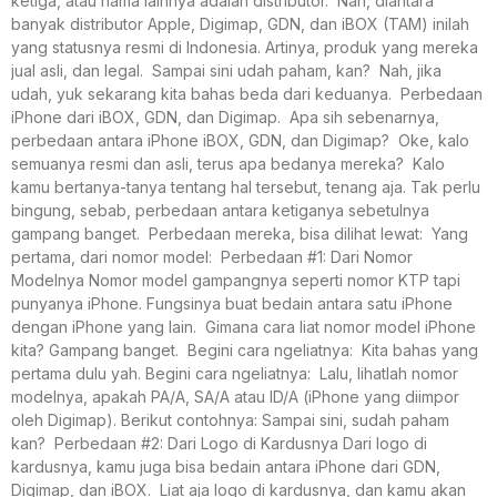
ketiga, atau nama lainnya adalah distributor. Nah, diantara
banyak distributor Apple, Digimap, GDN, dan iBOX (TAM) inilah
yang statusnya resmi di Indonesia. Artinya, produk yang mereka
jual asli, dan legal. Sampai sini udah paham, kan? Nah, jika
udah, yuk sekarang kita bahas beda dari keduanya. Perbedaan
iPhone dari iBOX, GDN, dan Digimap. Apa sih sebenarnya,
perbedaan antara iPhone iBOX, GDN, dan Digimap? Oke, kalo
semuanya resmi dan asli, terus apa bedanya mereka? Kalo
kamu bertanya-tanya tentang hal tersebut, tenang aja. Tak perlu
bingung, sebab, perbedaan antara ketiganya sebetulnya
gampang banget. Perbedaan mereka, bisa dilihat lewat: Yang
pertama, dari nomor model: Perbedaan #1: Dari Nomor
Modelnya Nomor model gampangnya seperti nomor KTP tapi
punyanya iPhone. Fungsinya buat bedain antara satu iPhone
dengan iPhone yang lain. Gimana cara liat nomor model iPhone
kita? Gampang banget. Begini cara ngeliatnya: Kita bahas yang
pertama dulu yah. Begini cara ngeliatnya: Lalu, lihatlah nomor
modelnya, apakah PA/A, SA/A atau ID/A (iPhone yang diimpor
oleh Digimap). Berikut contohnya: Sampai sini, sudah paham
kan? Perbedaan #2: Dari Logo di Kardusnya Dari logo di
kardusnya, kamu juga bisa bedain antara iPhone dari GDN,
Digimap, dan iBOX. Liat aja logo di kardusnya, dan kamu akan