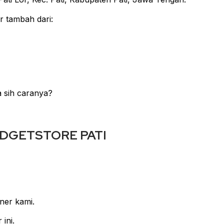
r tambah dari:
a sih caranya?
ADGETSTORE PATI
iner kami.
 ini.