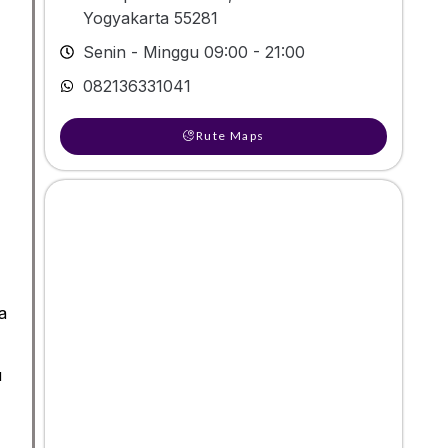
Yogyakarta 55281
Senin - Minggu 09:00 - 21:00
082136331041
Rute Maps
a
u