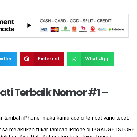
itter
Pinterest
WhatsApp
ati Terbaik Nomor #1 –
ar tambah iPhone, maka kamu ada di tempat yang tepat.
mu bisa melakukan tukar tambah iPhone di IBGADGETSTORE
Pati Lor, Kec. Pati, Kabupaten Pati, Jawa Tengah.