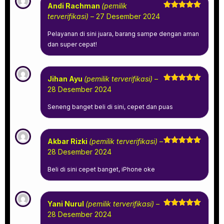
Andi Rachman
(pemilik
Dinilai
5
terverifikasi)
–
27 Desember 2024
dari 5
Pelayanan di sini juara, barang sampe dengan aman
dan super cepat!
Jihan Ayu
(pemilik terverifikasi)
–
Dinilai
5
28 Desember 2024
dari 5
Seneng banget beli di sini, cepet dan puas
Akbar Rizki
(pemilik terverifikasi)
–
Dinilai
5
28 Desember 2024
dari 5
Beli di sini cepet banget, iPhone oke
Yani Nurul
(pemilik terverifikasi)
–
Dinilai
5
28 Desember 2024
dari 5