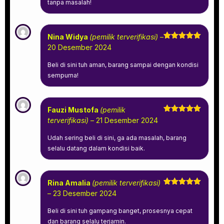
tanpa masalah!
Nina Widya
(pemilik terverifikasi)
–
Dinilai
5
20 Desember 2024
dari 5
Beli di sini tuh aman, barang sampai dengan kondisi
sempurna!
Fauzi Mustofa
(pemilik
Dinilai
5
terverifikasi)
–
21 Desember 2024
dari 5
Udah sering beli di sini, ga ada masalah, barang
selalu datang dalam kondisi baik.
Rina Amalia
(pemilik terverifikasi)
Dinilai
5
–
23 Desember 2024
dari 5
Beli di sini tuh gampang banget, prosesnya cepat
dan barang selalu terjamin.