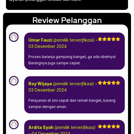
Review Pelanggan
Umar Fauzi
(pemilik terverifikasi)
–
Dinilai
5
03 Desember 2024
dari 5
Proses belanja gampang banget, ga ada ribetnya!
Barangnya juga sampe cepet.
Roy Wijaya
(pemilik terverifikasi)
–
Dinilai
5
03 Desember 2024
dari 5
Pelayanan di sini cepat dan ramah banget, barang
sampai dengan aman.
Ardita Syah
(pemilik terverifikasi)
Dinilai
5
–
04 Desember 2024