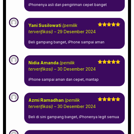
iPhonenya asli dan pengiriman cepet banget
Yani Susilowati
(pemilik
Dinilai
5
terverifikasi)
–
29 Desember 2024
dari 5
Beli gampang banget, iPhone sampai aman
Nidia Amanda
(pemilik
Dinilai
5
terverifikasi)
–
30 Desember 2024
dari 5
iPhone sampai aman dan cepet, mantap
Azmi Ramadhan
(pemilik
Dinilai
5
terverifikasi)
–
30 Desember 2024
dari 5
Beli di sini gampang banget, iPhonenya legit semua