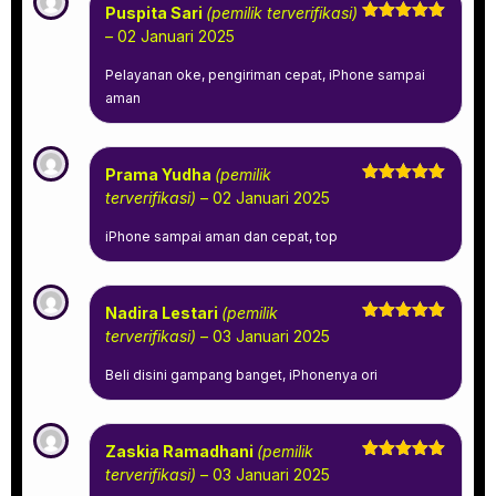
Puspita Sari
(pemilik terverifikasi)
Dinilai
5
–
02 Januari 2025
dari 5
Pelayanan oke, pengiriman cepat, iPhone sampai
aman
Prama Yudha
(pemilik
Dinilai
5
terverifikasi)
–
02 Januari 2025
dari 5
iPhone sampai aman dan cepat, top
Nadira Lestari
(pemilik
Dinilai
5
terverifikasi)
–
03 Januari 2025
dari 5
Beli disini gampang banget, iPhonenya ori
Zaskia Ramadhani
(pemilik
Dinilai
5
terverifikasi)
–
03 Januari 2025
dari 5