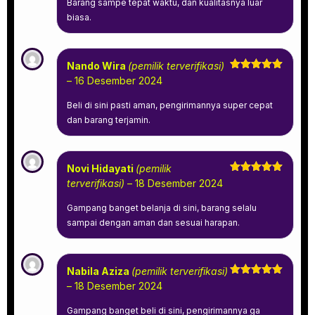
Barang sampe tepat waktu, dan kualitasnya luar
biasa.
Nando Wira
(pemilik terverifikasi)
Dinilai
5
–
16 Desember 2024
dari 5
Beli di sini pasti aman, pengirimannya super cepat
dan barang terjamin.
Novi Hidayati
(pemilik
Dinilai
5
terverifikasi)
–
18 Desember 2024
dari 5
Gampang banget belanja di sini, barang selalu
sampai dengan aman dan sesuai harapan.
Nabila Aziza
(pemilik terverifikasi)
Dinilai
5
–
18 Desember 2024
dari 5
Gampang banget beli di sini, pengirimannya ga