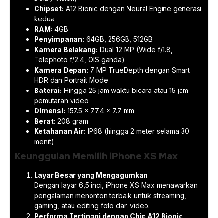
Chipset:
A12 Bionic dengan Neural Engine generasi
kedua
RAM:
4GB
Penyimpanan:
64GB, 256GB, 512GB
Kamera Belakang:
Dual 12 MP (Wide f/1.8,
Telephoto f/2.4, OIS ganda)
Kamera Depan:
7 MP TrueDepth dengan Smart
HDR dan Portrait Mode
Baterai:
Hingga 25 jam waktu bicara atau 15 jam
pemutaran video
Dimensi:
157.5 x 77.4 x 7.7 mm
Berat:
208 gram
Ketahanan Air:
IP68 (hingga 2 meter selama 30
menit)
Keunggulan Memilih iPhone XS Max
Layar Besar yang Mengagumkan
Dengan layar 6,5 inci, iPhone XS Max menawarkan
pengalaman menonton terbaik untuk streaming,
gaming, atau editing foto dan video.
Performa Tertinggi dengan Chip A12 Bionic