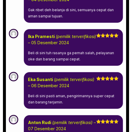
dari 5
Gak ribet deh belanja di sini, semuanya cepat dan
aman sampai tujuan.
Ika Pramesti
(pemilik terverifikasi)
Dinilai
5
–
05 Desember 2024
dari 5
Beli di sini tuh rasanya ga pernah salah, pelayanan
oke dan barang sampai cepat.
Eka Susanti
(pemilik terverifikasi)
Dinilai
5
–
06 Desember 2024
dari 5
Beli di sini pasti aman, pengirimannya super cepat
dan barang terjamin.
Anton Rudi
(pemilik terverifikasi)
–
Dinilai
5
07 Desember 2024
dari 5