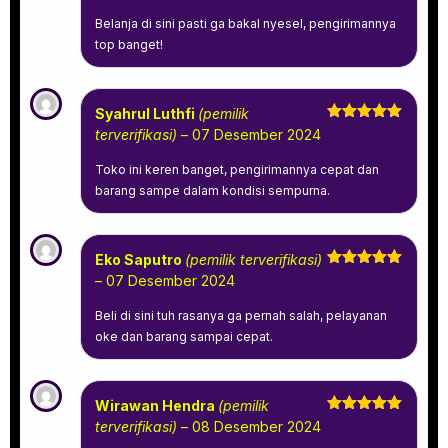
Belanja di sini pasti ga bakal nyesel, pengirimannya
top banget!
Syahrul Luthfi
(pemilik
Dinilai
5
terverifikasi)
–
07 Desember 2024
dari 5
Toko ini keren banget, pengirimannya cepat dan
barang sampe dalam kondisi sempurna.
Eko Saputro
(pemilik terverifikasi)
Dinilai
5
–
07 Desember 2024
dari 5
Beli di sini tuh rasanya ga pernah salah, pelayanan
oke dan barang sampai cepat.
Wirawan Hendra
(pemilik
Dinilai
5
terverifikasi)
–
08 Desember 2024
dari 5