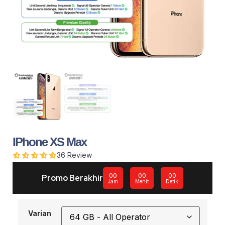
IPhone XS Max
36
Review
00
00
00
Promo Berakhir
Jam
Menit
Detik
Varian