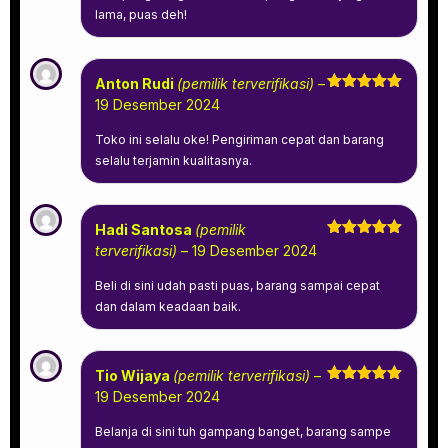
lama, puas deh!
Anton Rudi
(pemilik terverifikasi)
–
Dinilai
5
19 Desember 2024
dari 5
Toko ini selalu oke! Pengiriman cepat dan barang
selalu terjamin kualitasnya.
Hadi Santosa
(pemilik
Dinilai
5
terverifikasi)
–
19 Desember 2024
dari 5
Beli di sini udah pasti puas, barang sampai cepat
dan dalam keadaan baik.
Tio Wijaya
(pemilik terverifikasi)
–
Dinilai
5
19 Desember 2024
dari 5
Belanja di sini tuh gampang banget, barang sampe