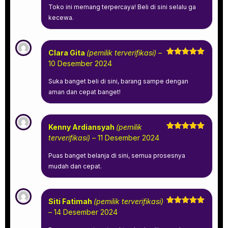
Toko ini memang terpercaya! Beli di sini selalu ga
kecewa.
Clara Gita
(pemilik terverifikasi)
–
Dinilai
5
10 Desember 2024
dari 5
Suka banget beli di sini, barang sampe dengan
aman dan cepat banget!
Kenny Ardiansyah
(pemilik
Dinilai
5
terverifikasi)
–
11 Desember 2024
dari 5
Puas banget belanja di sini, semua prosesnya
mudah dan cepat.
Siti Fatimah
(pemilik terverifikasi)
Dinilai
5
–
14 Desember 2024
dari 5