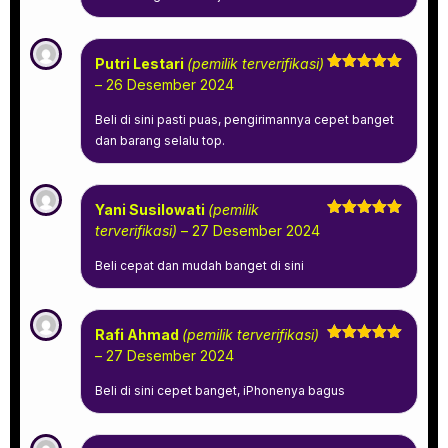
Putri Lestari
(pemilik terverifikasi)
Dinilai
5
–
26 Desember 2024
dari 5
Beli di sini pasti puas, pengirimannya cepet banget
dan barang selalu top.
Yani Susilowati
(pemilik
Dinilai
5
terverifikasi)
–
27 Desember 2024
dari 5
Beli cepat dan mudah banget di sini
Rafi Ahmad
(pemilik terverifikasi)
Dinilai
5
–
27 Desember 2024
dari 5
Beli di sini cepet banget, iPhonenya bagus