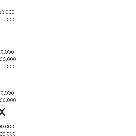
00.000
200.000
00.000
700.000
300.000
00.000
000.000
X
00.000
500.000