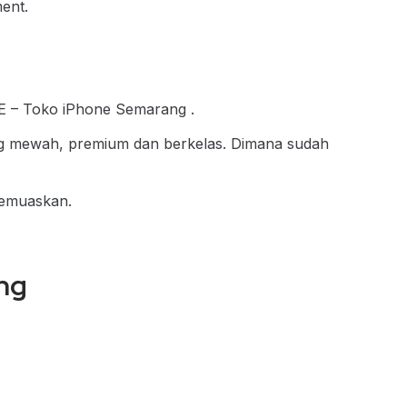
ent.
E – Toko iPhone Semarang .
g mewah, premium dan berkelas. Dimana sudah
memuaskan.
ng