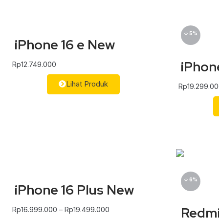
↓ 5%
iPhone 16 e New
iPhon
Rp
12.749.000
Lihat Produk
Rp
19.299.0
↓ 6%
iPhone 16 Plus New
Redmi
Rp
16.999.000
–
Rp
19.499.000