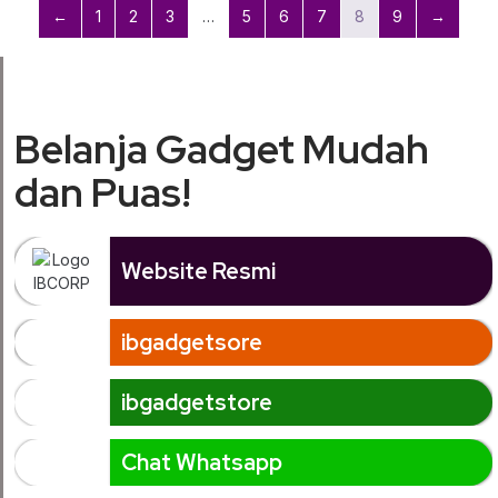
←
1
2
3
…
5
6
7
8
9
→
Belanja Gadget Mudah
dan Puas!
Website Resmi
ibgadgetsore
ibgadgetstore
Chat Whatsapp