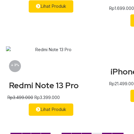
Lihat Produk
Rp
1.699.000
↓ 3%
iPhon
Redmi Note 13 Pro
Rp
21.499.0
Rp
3.499.000
Rp
3.399.000
Lihat Produk