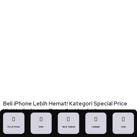
Beli iPhone Lebih Hemat! Kategori Special Price
Kini Hadir dengan Extra Cashback Hingga
Rp250.000
03 Agustus 2026
Pusat Promo
Order
Tukar Tambah
Lindungi+
Akun
Baca Selengkapnya »