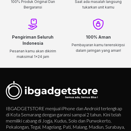
100% Produk Original Dan
Saat ada masalah langsung
Bergaransi
tukarkan unit kamu
Pengiriman Seluruh
100% Aman
Indonesia
Pembayaran kamu terenskirpsi
dalam jaringan yang aman!
Pesanan kamu akan dikirim
maksimal 1x24 jam
IBGADGETSTORE menjual iPhone dan Android terlengkap
di Kota Semarang dengan garansi sampai 2 tahun. Kini telah
memiliki cabang di Jogja, Kudus, Solo dan Purwokerto,
Pekalongan, Tegal, Magelang, Pati, Malang, Madiun, Surabaya,