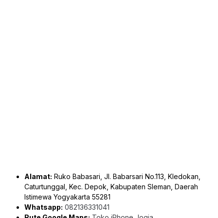
Alamat:
Ruko Babasari, Jl. Babarsari No.113, Kledokan,
Caturtunggal, Kec. Depok, Kabupaten Sleman, Daerah
Istimewa Yogyakarta 55281
Whatsapp:
082136331041
Rute Google Maps:
Toko iPhone Jogja