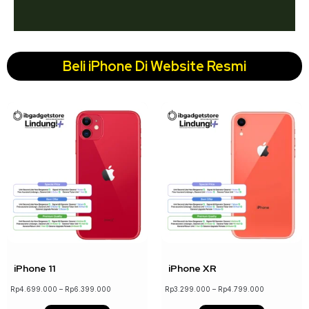
Beli iPhone Di Website Resmi
↓ 22%
↓ 18%
iPhone 11
iPhone XR
Rp
4.699.000
–
Rp
6.399.000
Rp
3.299.000
–
Rp
4.799.000