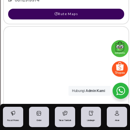
Rute Maps
Hubungi
Admin Kami
IBGADGETSTORE - Toko iPhone Pekalongan
Pusat Promo
Order
Tukar Tambah
Lindungi+
Akun
Jl. Sultan Agung No. 179 Pekalongan Timur, Pekalongan,