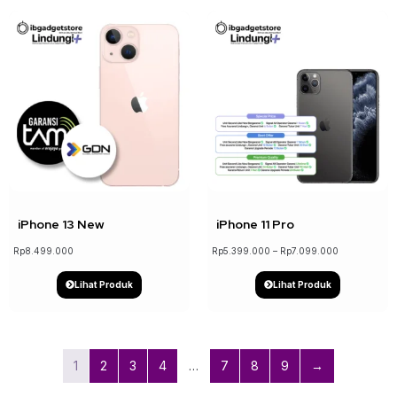
↓ 19%
iPhone 13 New
iPhone 11 Pro
Rp
8.499.000
Rp
5.399.000
–
Rp
7.099.000
Lihat Produk
Lihat Produk
1
2
3
4
…
7
8
9
→