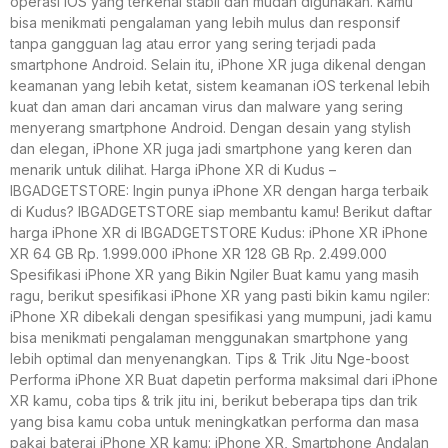
operasi iOS yang terkenal stabil dan mudah digunakan. Kamu
bisa menikmati pengalaman yang lebih mulus dan responsif
tanpa gangguan lag atau error yang sering terjadi pada
smartphone Android. Selain itu, iPhone XR juga dikenal dengan
keamanan yang lebih ketat, sistem keamanan iOS terkenal lebih
kuat dan aman dari ancaman virus dan malware yang sering
menyerang smartphone Android. Dengan desain yang stylish
dan elegan, iPhone XR juga jadi smartphone yang keren dan
menarik untuk dilihat. Harga iPhone XR di Kudus –
IBGADGETSTORE: Ingin punya iPhone XR dengan harga terbaik
di Kudus? IBGADGETSTORE siap membantu kamu! Berikut daftar
harga iPhone XR di IBGADGETSTORE Kudus: iPhone XR iPhone
XR 64 GB Rp. 1.999.000 iPhone XR 128 GB Rp. 2.499.000
Spesifikasi iPhone XR yang Bikin Ngiler Buat kamu yang masih
ragu, berikut spesifikasi iPhone XR yang pasti bikin kamu ngiler:
iPhone XR dibekali dengan spesifikasi yang mumpuni, jadi kamu
bisa menikmati pengalaman menggunakan smartphone yang
lebih optimal dan menyenangkan. Tips & Trik Jitu Nge-boost
Performa iPhone XR Buat dapetin performa maksimal dari iPhone
XR kamu, coba tips & trik jitu ini, berikut beberapa tips dan trik
yang bisa kamu coba untuk meningkatkan performa dan masa
pakai baterai iPhone XR kamu: iPhone XR, Smartphone Andalan