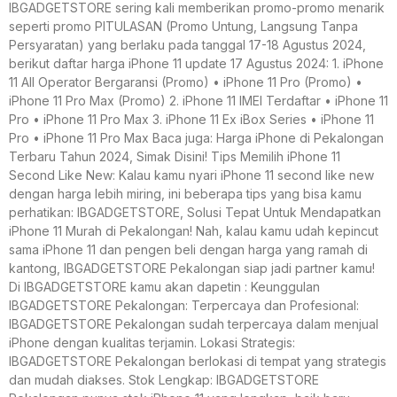
IBGADGETSTORE sering kali memberikan promo-promo menarik
seperti promo PITULASAN (Promo Untung, Langsung Tanpa
Persyaratan) yang berlaku pada tanggal 17-18 Agustus 2024,
berikut daftar harga iPhone 11 update 17 Agustus 2024: 1. iPhone
11 All Operator Bergaransi (Promo) • iPhone 11 Pro (Promo) •
iPhone 11 Pro Max (Promo) 2. iPhone 11 IMEI Terdaftar • iPhone 11
Pro • iPhone 11 Pro Max 3. iPhone 11 Ex iBox Series • iPhone 11
Pro • iPhone 11 Pro Max Baca juga: Harga iPhone di Pekalongan
Terbaru Tahun 2024, Simak Disini! Tips Memilih iPhone 11
Second Like New: Kalau kamu nyari iPhone 11 second like new
dengan harga lebih miring, ini beberapa tips yang bisa kamu
perhatikan: IBGADGETSTORE, Solusi Tepat Untuk Mendapatkan
iPhone 11 Murah di Pekalongan! Nah, kalau kamu udah kepincut
sama iPhone 11 dan pengen beli dengan harga yang ramah di
kantong, IBGADGETSTORE Pekalongan siap jadi partner kamu!
Di IBGADGETSTORE kamu akan dapetin : Keunggulan
IBGADGETSTORE Pekalongan: Terpercaya dan Profesional:
IBGADGETSTORE Pekalongan sudah terpercaya dalam menjual
iPhone dengan kualitas terjamin. Lokasi Strategis:
IBGADGETSTORE Pekalongan berlokasi di tempat yang strategis
dan mudah diakses. Stok Lengkap: IBGADGETSTORE