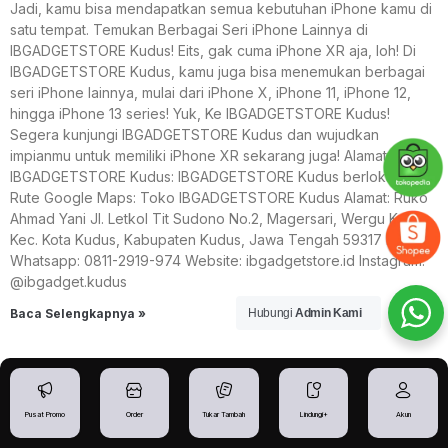
Jadi, kamu bisa mendapatkan semua kebutuhan iPhone kamu di
satu tempat. Temukan Berbagai Seri iPhone Lainnya di
IBGADGETSTORE Kudus! Eits, gak cuma iPhone XR aja, loh! Di
IBGADGETSTORE Kudus, kamu juga bisa menemukan berbagai
seri iPhone lainnya, mulai dari iPhone X, iPhone 11, iPhone 12,
hingga iPhone 13 series! Yuk, Ke IBGADGETSTORE Kudus!
Segera kunjungi IBGADGETSTORE Kudus dan wujudkan
impianmu untuk memiliki iPhone XR sekarang juga! Alamat
IBGADGETSTORE Kudus: IBGADGETSTORE Kudus berlokasi di :
Rute Google Maps: Toko IBGADGETSTORE Kudus Alamat: Ruko
Ahmad Yani Jl. Letkol Tit Sudono No.2, Magersari, Wergu Kulon,
Kec. Kota Kudus, Kabupaten Kudus, Jawa Tengah 59317 Nomor
Whatsapp: 0811-2919-974 Website: ibgadgetstore.id Instagram:
@ibgadget.kudus
Baca Selengkapnya »
Hubungi
Admin Kami
Pusat Promo
Order
Tukar Tambah
Lindungi+
Akun