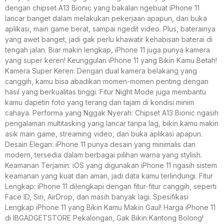
dengan chipset A13 Bionic yang bakalan ngebuat iPhone 11
lancar banget dalam melakukan pekerjaan apapun, dari buka
aplikasi, main game berat, sampai ngedit video. Plus, baterainya
yang awet banget, jadi gak perlu khawatir kehabisan baterai di
tengah jalan. Biar makin lengkap, iPhone 11 juga punya kamera
yang super keren! Keunggulan iPhone 11 yang Bikin Kamu Betah!
Kamera Super Keren: Dengan dual kamera belakang yang
canggih, kamu bisa abadikan momen-momen penting dengan
hasil yang berkualitas tinggi. Fitur Night Mode juga membantu
kamu dapetin foto yang terang dan tajam di kondisi minim
cahaya. Performa yang Nggak Nyerah: Chipset A13 Bionic ngasih
pengalaman multitasking yang lancar tanpa lag, bikin kamu makin
asik main game, streaming video, dan buka aplikasi apapun.
Desain Elegan: iPhone 11 punya desain yang minimalis dan
modern, tersedia dalam berbagai pilihan warna yang stylish.
Keamanan Terjamin: iOS yang digunakan iPhone 11 ngasih sistem
keamanan yang kuat dan aman, jadi data kamu terlindungi. Fitur
Lengkap: iPhone 11 dilengkapi dengan fitur-fitur canggih, seperti
Face ID, Siri, AirDrop, dan masih banyak lagi. Spesifikasi
Lengkap iPhone 11 yang Bikin Kamu Makin Gaul! Harga iPhone 11
di IBGADGETSTORE Pekalongan, Gak Bikin Kantong Bolong!