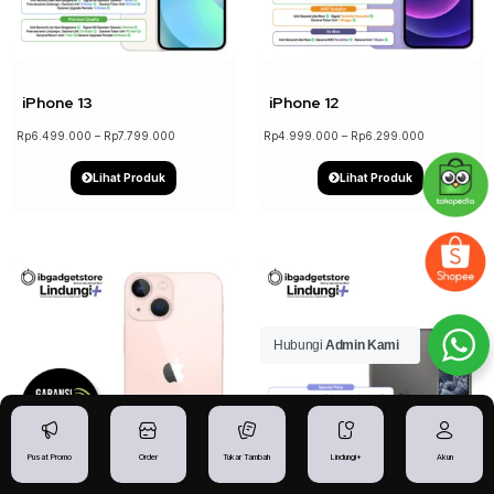
↓ 17%
↓ 21%
iPhone 13
iPhone 12
Rp
6.499.000
–
Rp
7.799.000
Rp
4.999.000
–
Rp
6.299.000
Lihat Produk
Lihat Produk
Hubungi
Admin Kami
↓ 19%
Pusat Promo
Order
Tukar Tambah
Lindungi+
Akun