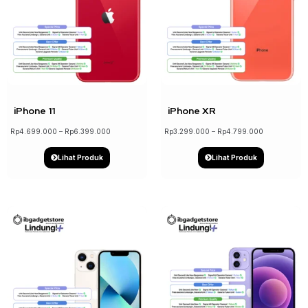
↓ 22%
↓ 18%
iPhone 11
iPhone XR
Rp
4.699.000
–
Rp
6.399.000
Rp
3.299.000
–
Rp
4.799.000
Lihat Produk
Lihat Produk