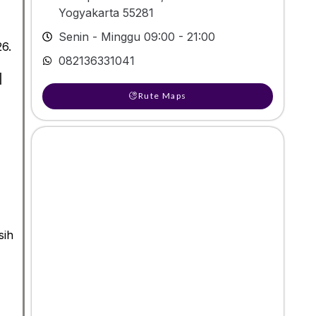
Yogyakarta 55281
Senin - Minggu 09:00 - 21:00
26.
082136331041
H
Rute Maps
sih