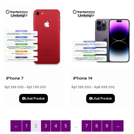
↓ 15%
iPhone 7
iPhone 14
Rp
1.399.000
–
Rp
1.799.000
Rp
7.399.000
–
Rp
8.699.000
Lihat Produk
Lihat Produk
←
1
2
3
4
5
…
7
8
9
→