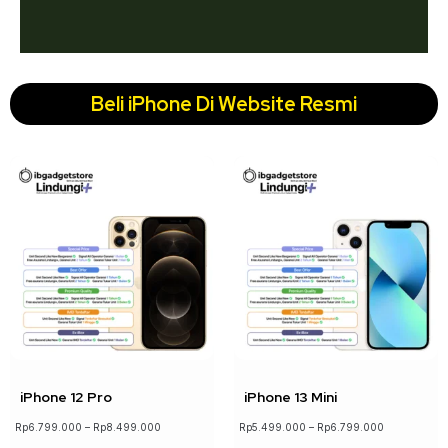
Beli iPhone Di Website Resmi
↓ 16%
↓ 19%
iPhone 12 Pro
iPhone 13 Mini
Rp
6.799.000
–
Rp
8.499.000
Rp
5.499.000
–
Rp
6.799.000