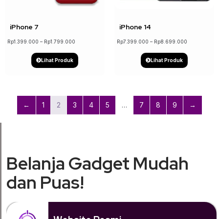
iPhone 7
iPhone 14
Rp
1.399.000
–
Rp
1.799.000
Rp
7.399.000
–
Rp
8.699.000
Lihat Produk
Lihat Produk
←
1
2
3
4
5
…
7
8
9
→
Belanja Gadget Mudah
dan Puas!