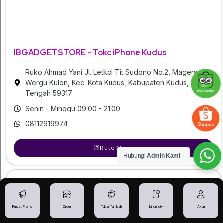
IBGADGETSTORE - Toko iPhone Kudus
Ruko Ahmad Yani Jl. Letkol Tit Sudono No.2, Magersari,
Wergu Kulon, Kec. Kota Kudus, Kabupaten Kudus, Jawa
Tengah 59317
Senin - Minggu 09:00 - 21:00
08112919974
Rute Maps
Hubungi
Admin Kami
Pusat Promo
Order
Tukar Tambah
Lindungi+
Akun