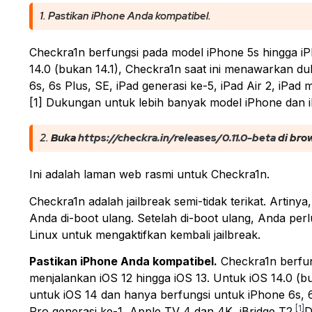
1. Pastikan iPhone Anda kompatibel.
Checkra1n berfungsi pada model iPhone 5s hingga iP
14.0 (bukan 14.1), Checkra1n saat ini menawarkan d
6s, 6s Plus, SE, iPad generasi ke-5, iPad Air 2, iPad 
[1] Dukungan untuk lebih banyak model iPhone dan
2.
Buka
https://checkra.in/releases/0.11.0-beta
di bro
Ini adalah laman web rasmi untuk Checkra1n.
Checkra1n adalah jailbreak semi-tidak terikat. Artinya
Anda di-boot ulang. Setelah di-boot ulang, Anda pe
Linux untuk mengaktifkan kembali jailbreak.
Pastikan iPhone Anda kompatibel.
Checkra1n berfun
menjalankan iOS 12 hingga iOS 13. Untuk iOS 14.0 (
untuk iOS 14 dan hanya berfungsi untuk iPhone 6s, 6s 
[1]
Pro generasi ke-1, Apple TV 4 dan 4K, iBridge T2.
D