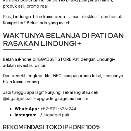
produk asli, promo real.
Plus, Lindungi+ bikin kamu beda – aman, eksklusif, dan hemat.
Kompetitor? Belum ada yang match.
WAKTUNYA BELANJA DI PATI DAN
RASAKAN LINDUNGI+
Belanja iPhone di IBGADGETSTORE Pati dengan Lindungi+
adalah investasi pintar.
Dari benefit lengkap, fitur NFC, sampai promo lokal, semuanya
bikin kamu senang.
Jadi tunggu apa lagi? kunjungi sekarang atau cek
@ibgadget.pati
– upgrade gadgetmu hari ini!
WhatsApp :
+62-8112-828-244
Instagram :
@ibgadget.pati
REKOMENDASI TOKO IPHONE 100%