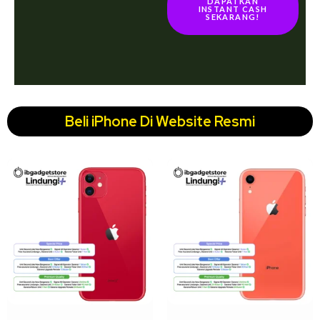
DAPATKAN
INSTANT CASH
SEKARANG!
Beli iPhone Di Website Resmi
↓ 22%
↓ 18%