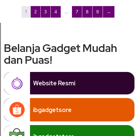
1
2
3
4
…
7
8
9
→
Belanja Gadget Mudah
dan Puas!
Website Resmi
ibgadgetsore