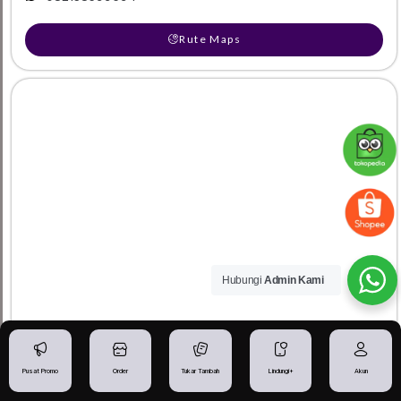
Rute Maps
Hubungi
Admin Kami
IBGADGETSTORE - Toko iPhone Tegal
Pusat Promo
Order
Tukar Tambah
Lindungi+
Akun
Jl. Sultan Agung No.63A, Kejambon, Kec. Tegal Tim., Kota
Tegal, Jawa Tengah 52124