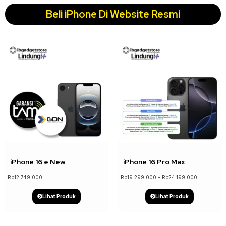
Beli iPhone Di Website Resmi
↓ 5%
iPhone 16 e New
iPhone 16 Pro Max
Rp
12.749.000
Rp
19.299.000
–
Rp
24.199.000
Lihat Produk
Lihat Produk