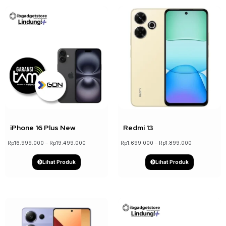
↓ 6%
iPhone 16 Plus New
Redmi 13
Rp
16.999.000
–
Rp
19.499.000
Rp
1.699.000
–
Rp
1.899.000
Lihat Produk
Lihat Produk