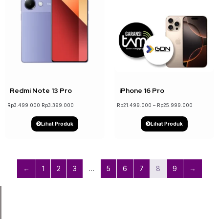
↓ 3%
Redmi Note 13 Pro
iPhone 16 Pro
Rp
3.499.000
Rp
3.399.000
Rp
21.499.000
–
Rp
25.999.000
Lihat Produk
Lihat Produk
←
1
2
3
…
5
6
7
8
9
→