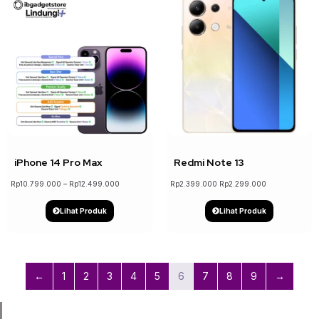
↓ 11%
↓ 4%
iPhone 14 Pro Max
Redmi Note 13
Rp
10.799.000
–
Rp
12.499.000
Rp
2.399.000
Rp
2.299.000
Lihat Produk
Lihat Produk
←
1
2
3
4
5
6
7
8
9
→