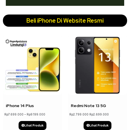
Beli iPhone Di Website Resmi
↓ 14%
↓ 4%
iPhone 14 Plus
Redmi Note 13 5G
Rp
7.699.000
–
Rp
9.199.000
Rp
2.799.000
Rp
2.699.000
Lihat Produk
Lihat Produk