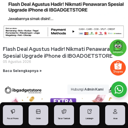
Flash Deal Agustus Hadir! Nikmati Penawaran
Spesial Upgrade iPhone di IBGADGETSTORE
05 Agustus 2026
Baca Selengkapnya »
Hubungi
Admin Kami
Pusat Promo
Order
Tukar Tambah
Lindungi+
Akun