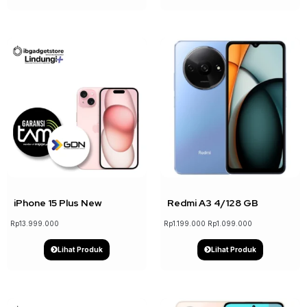
↓ 8%
iPhone 15 Plus New
Redmi A3 4/128 GB
Rp
13.999.000
Rp
1.199.000
Rp
1.099.000
Lihat Produk
Lihat Produk