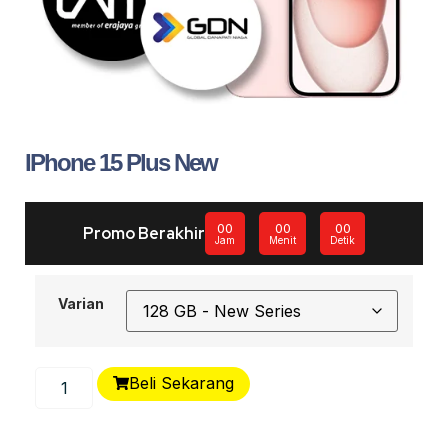
IPhone 15 Plus New
00
00
00
Promo Berakhir
Jam
Menit
Detik
Varian
Beli Sekarang