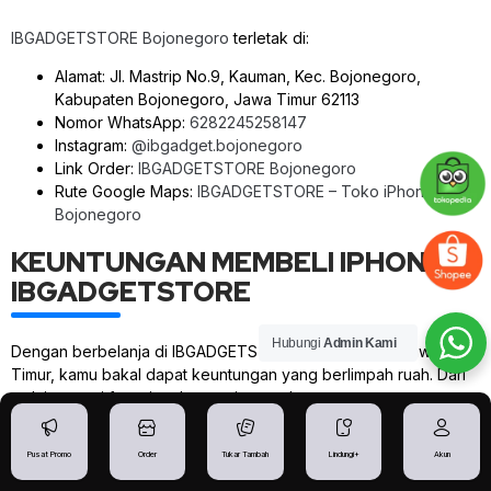
IBGADGETSTORE Bojonegoro
terletak di:
Alamat: Jl. Mastrip No.9, Kauman, Kec. Bojonegoro,
Kabupaten Bojonegoro, Jawa Timur 62113
Nomor WhatsApp:
6282245258147
Instagram:
@ibgadget.bojonegoro
Link Order:
IBGADGETSTORE Bojonegoro
Rute Google Maps:
IBGADGETSTORE – Toko iPhone
Bojonegoro
KEUNTUNGAN MEMBELI IPHONE DI
IBGADGETSTORE
Hubungi
Admin Kami
Dengan berbelanja di IBGADGETSTORE Toko iPhone Jawa
Timur, kamu bakal dapat keuntungan yang berlimpah ruah. Dari
mulai garansi fungsional sampai satu tahun,
GARANSI FUNGSIONAL SAMPAI 1 TAHUN
Pusat Promo
Order
Tukar Tambah
Lindungi+
Akun