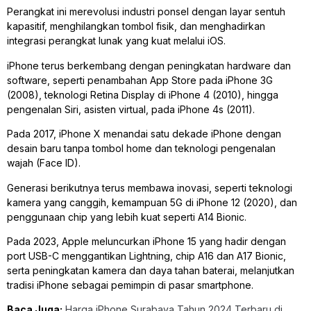
Perangkat ini merevolusi industri ponsel dengan layar sentuh
kapasitif, menghilangkan tombol fisik, dan menghadirkan
integrasi perangkat lunak yang kuat melalui iOS.
iPhone terus berkembang dengan peningkatan hardware dan
software, seperti penambahan App Store pada iPhone 3G
(2008), teknologi Retina Display di iPhone 4 (2010), hingga
pengenalan Siri, asisten virtual, pada iPhone 4s (2011).
Pada 2017, iPhone X menandai satu dekade iPhone dengan
desain baru tanpa tombol home dan teknologi pengenalan
wajah (Face ID).
Generasi berikutnya terus membawa inovasi, seperti teknologi
kamera yang canggih, kemampuan 5G di iPhone 12 (2020), dan
penggunaan chip yang lebih kuat seperti A14 Bionic.
Pada 2023, Apple meluncurkan iPhone 15 yang hadir dengan
port USB-C menggantikan Lightning, chip A16 dan A17 Bionic,
serta peningkatan kamera dan daya tahan baterai, melanjutkan
tradisi iPhone sebagai pemimpin di pasar smartphone.
Baca Juga:
Harga iPhone Surabaya Tahun
2
024 Terbaru di