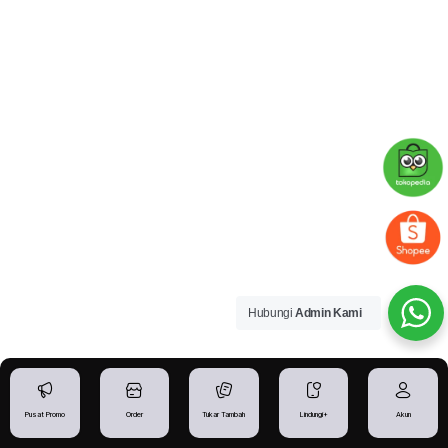
Hubungi
Admin Kami
Pusat Promo
Order
Tukar Tambah
Lindungi+
Akun
Alamat:
Jl. Gayung Kebonsari Timur No.60, Ketintang,