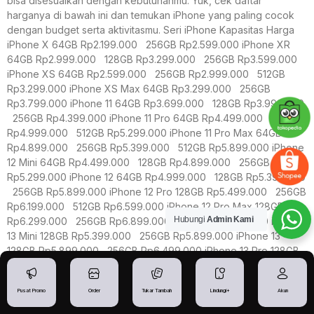
bisa disesuaikan dengan kebutuhanmu. Yuk, cek daftar
harganya di bawah ini dan temukan iPhone yang paling cocok
dengan budget serta aktivitasmu. Seri iPhone Kapasitas Harga
iPhone X 64GB Rp2.199.000 256GB Rp2.599.000 iPhone XR
64GB Rp2.999.000 128GB Rp3.299.000 256GB Rp3.599.000
iPhone XS 64GB Rp2.599.000 256GB Rp2.999.000 512GB
Rp3.299.000 iPhone XS Max 64GB Rp3.299.000 256GB
Rp3.799.000 iPhone 11 64GB Rp3.699.000 128GB Rp3.999.000
256GB Rp4.399.000 iPhone 11 Pro 64GB Rp4.499.000 256GB
Rp4.999.000 512GB Rp5.299.000 iPhone 11 Pro Max 64GB
Rp4.899.000 256GB Rp5.399.000 512GB Rp5.899.000 iPhone
12 Mini 64GB Rp4.499.000 128GB Rp4.899.000 256GB
Rp5.299.000 iPhone 12 64GB Rp4.999.000 128GB Rp5.399.000
256GB Rp5.899.000 iPhone 12 Pro 128GB Rp5.499.000 256GB
Rp6.199.000 512GB Rp6.599.000 iPhone 12 Pro Max 128GB
Hubungi
Admin Kami
Rp6.299.000 256GB Rp6.899.000 512GB Rp7.399.000 iPhone
13 Mini 128GB Rp5.399.000 256GB Rp5.899.000 iPhone 13
128GB Rp5.899.000 256GB Rp6.499.000 iPhone 13 Pro 128GB
Rp7.199.000 256GB Rp7.899.000 512GB Rp8.599.000 iPhone
13 Pro Max 128GB Rp8.199.000 256GB Rp9.199.000 512GB
Pusat Promo
Order
Tukar Tambah
Lindungi+
Akun
Rp9.899.000 iPhone 14 128GB Rp6.699.000 256GB
Rp7.599.000 iPhone 14 Plus 128GB Rp7.499.000 256GB