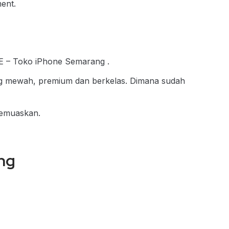
ent.
E – Toko iPhone Semarang .
g mewah, premium dan berkelas. Dimana sudah
memuaskan.
ng