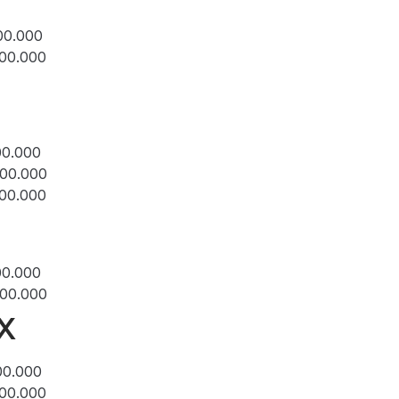
00.000
200.000
00.000
700.000
300.000
00.000
000.000
X
00.000
500.000