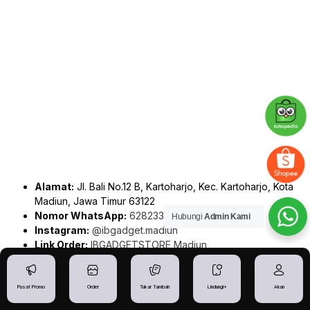
Alamat:
Jl. Bali No.12 B, Kartoharjo, Kec. Kartoharjo, Kota
Madiun, Jawa Timur 63122
Nomor WhatsApp:
6282337081823
Hubungi
Admin Kami
Instagram:
@ibgadget.madiun
Link Order:
IBGADGETSTORE Madiun
Rute Google Maps:
IBGADGETSTORE – Toko iPhone
Madiun
Pusat Promo
Order
Tukar Tambah
Lindungi+
Akun
Alamat IBGADGETSTORE – Toko iPhone Lumajang