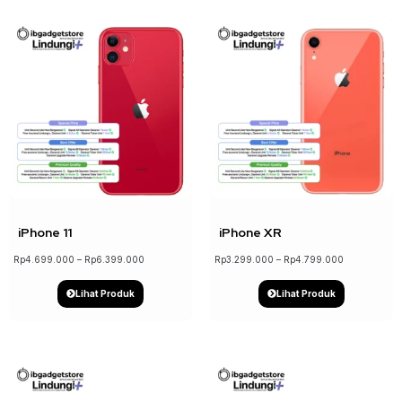
↓ 22%
↓ 18%
iPhone 11
iPhone XR
Rp
4.699.000
–
Rp
6.399.000
Rp
3.299.000
–
Rp
4.799.000
Lihat Produk
Lihat Produk