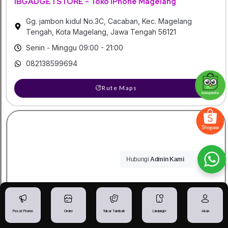
IBGADGETSTORE - Toko iPhone Magelang
Gg. jambon kidul No.3C, Cacaban, Kec. Magelang
Tengah, Kota Magelang, Jawa Tengah 56121
Senin - Minggu 09:00 - 21:00
082138599694
Rute Maps
Hubungi
Admin Kami
Pusat Promo
Order
Tukar Tambah
Lindungi+
Akun