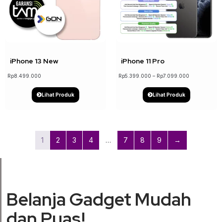
↓ 19%
iPhone 13 New
iPhone 11 Pro
Rp
8.499.000
Rp
5.399.000
–
Rp
7.099.000
Lihat Produk
Lihat Produk
1
2
3
4
…
7
8
9
→
Belanja Gadget Mudah
dan Puas!