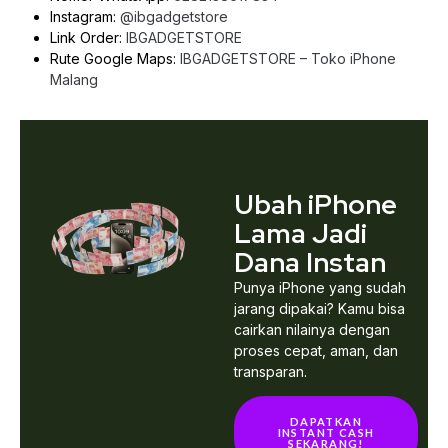
Instagram:
@ibgadgetstore
Link Order:
IBGADGETSTORE
Rute Google Maps:
IBGADGETSTORE – Toko iPhone
Malang
Ubah iPhone
Lama Jadi
Dana Instan
Punya iPhone yang sudah
jarang dipakai? Kamu bisa
cairkan nilainya dengan
proses cepat, aman, dan
transparan.
DAPATKAN
INSTANT CASH
SEKARANG!