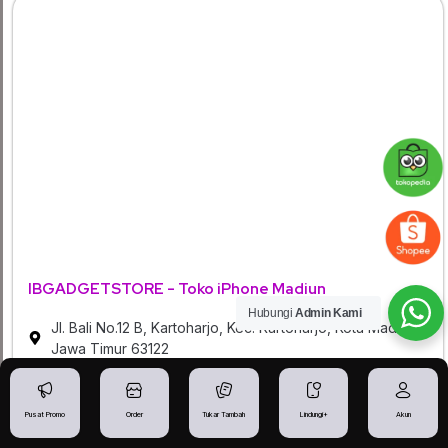
IBGADGETSTORE - Toko iPhone Madiun
Hubungi
Admin Kami
Jl. Bali No.12 B, Kartoharjo, Kec. Kartoharjo, Kota Madiun,
Jawa Timur 63122
Senin - Minggu 09:00 - 21:00
082337081823
Pusat Promo
Order
Tukar Tambah
Lindungi+
Akun