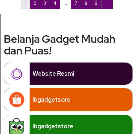
1
2
3
4
…
7
8
9
→
Belanja Gadget Mudah
dan Puas!
Website Resmi
ibgadgetsore
ibgadgetstore