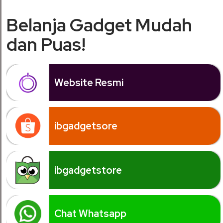
Belanja Gadget Mudah
dan Puas!
Website Resmi
ibgadgetsore
ibgadgetstore
Chat Whatsapp