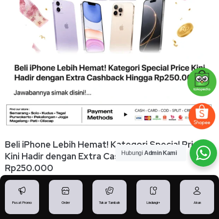
Beli iPhone Lebih Hemat! Kategori Special Price
Hubungi
Admin Kami
Kini Hadir dengan Extra Cashback Hingga
Rp250.000
03 Agustus 2026
Baca Selengkapnya »
Pusat Promo
Order
Tukar Tambah
Lindungi+
Akun