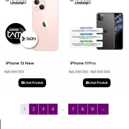
↓ 19%
iPhone 13 New
iPhone 11 Pro
Rp
8.499.000
Rp
5.399.000
–
Rp
7.099.000
Lihat Produk
Lihat Produk
1
2
3
4
…
7
8
9
→