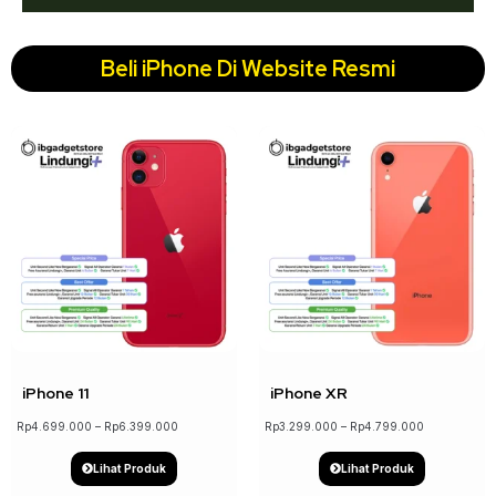
Beli iPhone Di Website Resmi
↓ 22%
↓ 18%
iPhone 11
iPhone XR
Rp
4.699.000
–
Rp
6.399.000
Rp
3.299.000
–
Rp
4.799.000
Lihat Produk
Lihat Produk