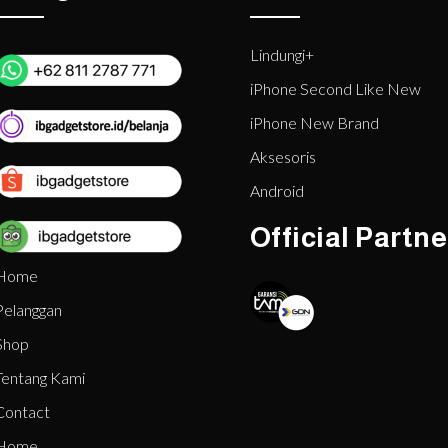
Lindungi+
iPhone Second Like New
iPhone New Brand
Aksesoris
Android
Official Partne
Home
Pelanggan
Shop
Tentang Kami
Contact
Home