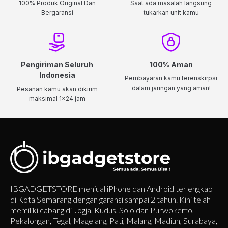
100% Produk Original Dan
Saat ada masalah langsung
Bergaransi
tukarkan unit kamu
Pengiriman Seluruh
100% Aman
Indonesia
Pembayaran kamu terenskirpsi
dalam jaringan yang aman!
Pesanan kamu akan dikirim
maksimal 1x24 jam
IBGADGETSTORE menjual iPhone dan Android terlengkap
di Kota Semarang dengan garansi sampai 2 tahun. Kini telah
memiliki cabang di Jogja, Kudus, Solo dan Purwokerto,
Pekalongan, Tegal, Magelang, Pati, Malang, Madiun, Surabaya,