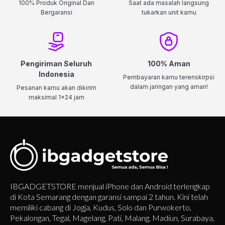
100% Produk Original Dan
Saat ada masalah langsung
Bergaransi
tukarkan unit kamu
Pengiriman Seluruh
100% Aman
Indonesia
Pembayaran kamu terenskirpsi
dalam jaringan yang aman!
Pesanan kamu akan dikirim
maksimal 1x24 jam
IBGADGETSTORE menjual iPhone dan Android terlengkap
di Kota Semarang dengan garansi sampai 2 tahun. Kini telah
memiliki cabang di Jogja, Kudus, Solo dan Purwokerto,
Pekalongan, Tegal, Magelang, Pati, Malang, Madiun, Surabaya,