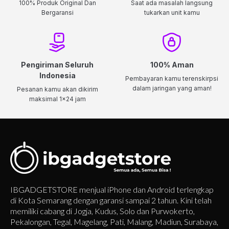
100% Produk Original Dan
Saat ada masalah langsung
Bergaransi
tukarkan unit kamu
Pengiriman Seluruh
100% Aman
Indonesia
Pembayaran kamu terenskirpsi
dalam jaringan yang aman!
Pesanan kamu akan dikirim
maksimal 1x24 jam
IBGADGETSTORE menjual iPhone dan Android terlengkap
di Kota Semarang dengan garansi sampai 2 tahun. Kini telah
memiliki cabang di Jogja, Kudus, Solo dan Purwokerto,
Pekalongan, Tegal, Magelang, Pati, Malang, Madiun, Surabaya,