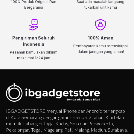
100% Produk Original Dan
Saat ada masalah langsung
Bergaransi
tukarkan unit kamu
Pengiriman Seluruh
100% Aman
Indonesia
Pembayaran kamu terenskirpsi
dalam jaringan yang aman!
Pesanan kamu akan dikirim
maksimal 1x24 jam
IBGADGETSTORE menjual iPhone dan Android terlengkap
di Kota Semarang dengan garansi sampai 2 tahun. Kini telah
memiliki cabang di Jogja, Kudus, Solo dan Purwokerto,
Pekalongan, Tegal, Magelang, Pati, Malang, Madiun, Surabaya,