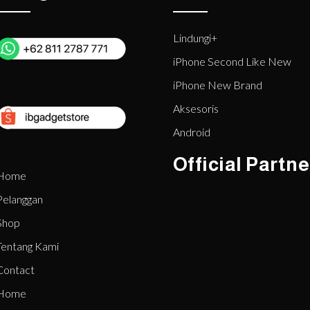
Lindungi+
iPhone Second Like New
iPhone New Brand
Aksesoris
Android
Official Partne
Home
Pelanggan
Shop
Tentang Kami
Contact
Home