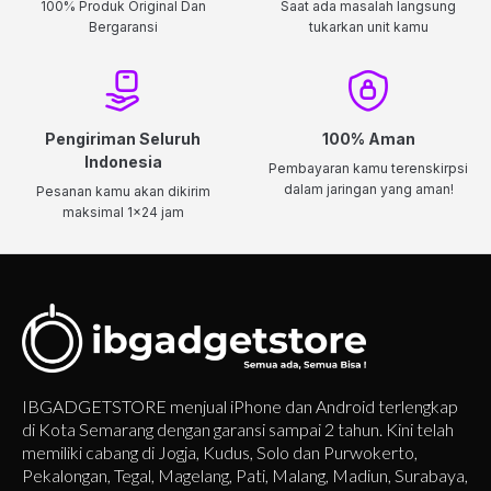
100% Produk Original Dan
Saat ada masalah langsung
Bergaransi
tukarkan unit kamu
Pengiriman Seluruh
100% Aman
Indonesia
Pembayaran kamu terenskirpsi
dalam jaringan yang aman!
Pesanan kamu akan dikirim
maksimal 1x24 jam
IBGADGETSTORE menjual iPhone dan Android terlengkap
di Kota Semarang dengan garansi sampai 2 tahun. Kini telah
memiliki cabang di Jogja, Kudus, Solo dan Purwokerto,
Pekalongan, Tegal, Magelang, Pati, Malang, Madiun, Surabaya,