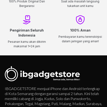
100% Produk Original Dan
Saat ada masalah langsung
Bergaransi
tukarkan unit kamu
Pengiriman Seluruh
100% Aman
Indonesia
Pembayaran kamu terenskirpsi
dalam jaringan yang aman!
Pesanan kamu akan dikirim
maksimal 1x24 jam
IBGADGETSTORE menjual iPhone dan Android terlengkap
di Kota Semarang dengan garansi sampai 2 tahun. Kini telah
memiliki cabang di Jogja, Kudus, Solo dan Purwokerto,
Pekalongan, Tegal, Magelang, Pati, Malang, Madiun, Surabaya,