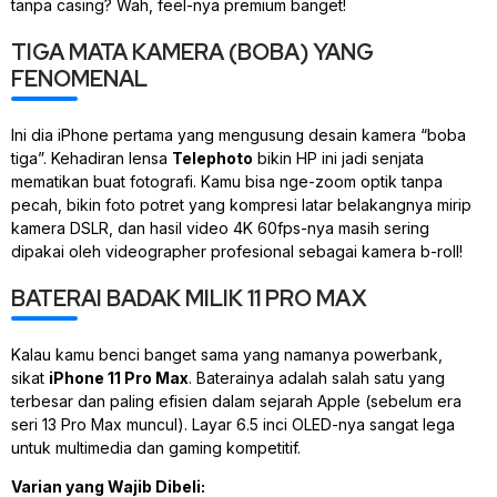
tanpa
casing
? Wah,
feel
-nya premium banget!
TIGA MATA KAMERA (BOBA) YANG
FENOMENAL
Ini dia iPhone pertama yang mengusung desain kamera “boba
tiga”. Kehadiran lensa
Telephoto
bikin HP ini jadi senjata
mematikan buat fotografi. Kamu bisa nge-
zoom
optik tanpa
pecah, bikin foto potret yang kompresi latar belakangnya mirip
kamera DSLR, dan hasil video 4K 60fps-nya masih sering
dipakai oleh
videographer
profesional sebagai kamera b-roll!
BATERAI BADAK MILIK 11 PRO MAX
Kalau kamu benci banget sama yang namanya
powerbank
,
sikat
iPhone 11 Pro Max
. Baterainya adalah salah satu yang
terbesar dan paling efisien dalam sejarah Apple (sebelum era
seri 13 Pro Max muncul). Layar 6.5 inci OLED-nya sangat lega
untuk multimedia dan
gaming
kompetitif.
Varian yang Wajib Dibeli: