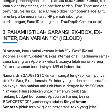
dengan pencahayaan sekitar). Selalu buka
Control Center
, tekan
lama
slider brightness
, dan pastikan tombol
True Tone
ada dan
berfungsi. Selain itu,
Face ID
wajib dites! Komponen
Face ID
itu
terenkripsi ke mesin, kalau HP pernah dibongkar
sembarangan,
Face ID
sering mati (
TrueDepth Camera error
).
3. PAHAMI ISTILAH GARANSI: EX-IBOX, EX-
INTER, DAN VARIAN “IC” (ICLOUD)
Di pasaran, kamu bakal ketemu istilah “Ex-iBox” (Resmi
Indonesia) dan “Ex-Inter” (Bekas Internasional). Keduanya sama-
sama barang asli Apple. Ex-iBox biasanya lebih mahal karena
faktor rasa aman terkait sinyal IMEI di Indonesia.
Namun, di IBGADGETSTORE kami sangat lengkap! Kami punya
stok Ex-iBox, Ex-Indonesia, Ex-Inter yang sudah aman terdaftar
pajaknya, dan bahkan unit-unit khusus dengan kode “IC” atau
“Tr” yang kami sediakan untuk memenuhi berbagai
rentang
budget
konsumen. Apapun pilihanmu, beli di
IBGADGETSTORE jaminannya adalah
Sinyal Aman
Sentosa
(tidak terblokir) dan bergaransi toko yang jelas!