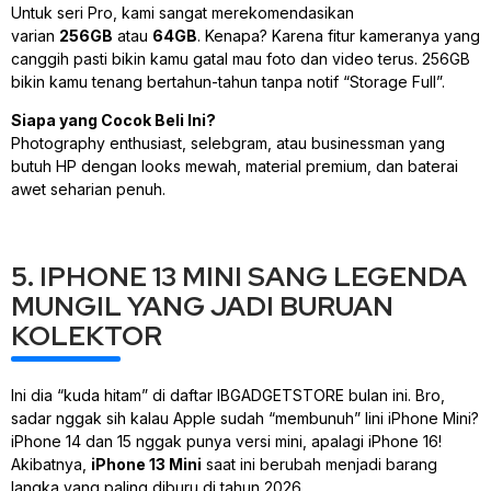
Untuk seri Pro, kami sangat merekomendasikan
varian
256GB
atau
64GB
. Kenapa? Karena fitur kameranya yang
canggih pasti bikin kamu gatal mau foto dan video terus. 256GB
bikin kamu tenang bertahun-tahun tanpa notif “Storage Full”.
Siapa yang Cocok Beli Ini?
Photography enthusiast
, selebgram, atau
businessman
yang
butuh HP dengan
looks
mewah, material premium, dan baterai
awet seharian penuh.
5. IPHONE 13 MINI SANG LEGENDA
MUNGIL YANG JADI BURUAN
KOLEKTOR
Ini dia “kuda hitam” di daftar IBGADGETSTORE bulan ini. Bro,
sadar nggak sih kalau Apple sudah “membunuh” lini iPhone Mini?
iPhone 14 dan 15 nggak punya versi mini, apalagi iPhone 16!
Akibatnya,
iPhone 13 Mini
saat ini berubah menjadi barang
langka yang paling diburu di tahun 2026.