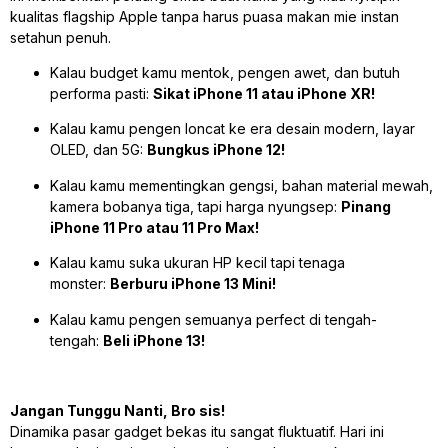
kualitas
flagship
Apple tanpa harus puasa makan mie instan
setahun penuh.
Kalau
budget
kamu mentok, pengen awet, dan butuh
performa pasti:
Sikat iPhone 11 atau iPhone XR!
Kalau kamu pengen loncat ke era desain modern, layar
OLED, dan 5G:
Bungkus iPhone 12!
Kalau kamu mementingkan gengsi, bahan material mewah,
kamera bobanya tiga, tapi harga nyungsep:
Pinang
iPhone 11 Pro atau 11 Pro Max!
Kalau kamu suka ukuran HP kecil tapi tenaga
monster:
Berburu iPhone 13 Mini!
Kalau kamu pengen semuanya
perfect
di tengah-
tengah:
Beli iPhone 13!
Jangan Tunggu Nanti, Bro sis!
Dinamika pasar
gadget
bekas itu sangat fluktuatif. Hari ini