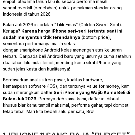
empat, atau lima tahun lalu itu secara performa masih
sangat
overkill
(berlebihan) untuk pemakaian standar orang
Indonesia di tahun 2026.
Bulan Juli 2026 ini adalah “Titik Emas” (
Golden Sweet Spot
).
Kenapa?
Karena harga iPhone seri-seri tertentu saat ini
sudah menyentuh titik terendahnya
(
bottom price
),
sementara performanya masih setara
dengan
smartphone
Android kelas menengah atas keluaran
terbaru. Daripada beli Android baru yang umurnya cuma setahun
dua tahun lalu mulai lemot, mending kamu sikat iPhone yang
sudah jelas kasta dan kualitasnya!
Berdasarkan analisis tren pasar, kualitas
hardware
,
kemampuan
software
(iOS), dan tentunya
value for money
, kami
sudah merangkum daftar
Seri iPhone yang Wajib Kamu Beli di
Bulan Juli 2026
. Percaya deh sama kami, daftar ini dibuat
khusus biar kamu tampil maksimal, performa gahar, tapi dompet
tetap tebal. Mari kita bedah satu per satu, Bro!