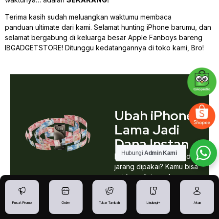
Terima kasih sudah meluangkan waktumu membaca
panduan
ultimate
dari kami. Selamat
hunting
iPhone barumu, dan
selamat bergabung di keluarga besar Apple Fanboys bareng
IBGADGETSTORE! Ditunggu kedatangannya di toko kami, Bro!
Ubah iPhone
Lama Jadi
Dana Instan
Hubungi
Admin Kami
Punya iPhone yang sudah
jarang dipakai? Kamu bisa
cairkan nilainya dengan
proses cepat, aman, dan
transparan.
Pusat Promo
Order
Tukar Tambah
Lindungi+
Akun