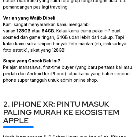
cocok buat kamu yang suka foto grup tongkrongan atau foto
pemandangan pas lagi
traveling
.
Varian yang Wajib Dibeli:
Kami sangat menyarankan kamu mengambil
varian
128GB
atau
64GB
. Kalau kamu cuma pakai HP buat
sosmed dan
game
ringan, 64GB udah lebih dari cukup. Tapi
kalau kamu suka simpan banyak foto mantan (eh, maksudnya
foto estetik), sikat yang 128GB!
Siapa yang Cocok Beli Ini?
Pelajar, mahasiswa,
first-time buyer
(yang baru pertama kali mau
pindah dari Android ke iPhone), atau kamu yang butuh
second
phone
super tangguh untuk admin
online shop
.
2. IPHONE XR: PINTU MASUK
PALING MURAH KE EKOSISTEM
APPLE