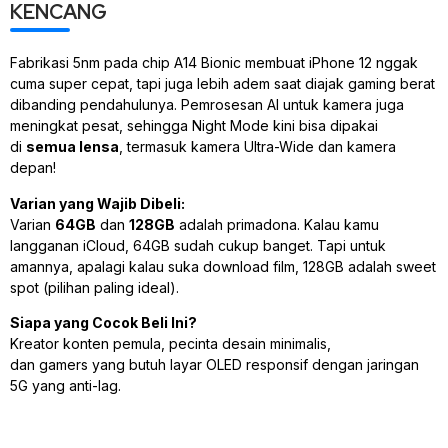
KENCANG
Fabrikasi 5nm pada
chip
A14 Bionic membuat iPhone 12 nggak
cuma super cepat, tapi juga lebih adem saat diajak
gaming
berat
dibanding pendahulunya. Pemrosesan AI untuk kamera juga
meningkat pesat, sehingga
Night Mode
kini bisa dipakai
di
semua lensa
, termasuk kamera
Ultra-Wide
dan kamera
depan!
Varian yang Wajib Dibeli:
Varian
64GB
dan
128GB
adalah primadona. Kalau kamu
langganan iCloud, 64GB sudah cukup banget. Tapi untuk
amannya, apalagi kalau suka
download
film, 128GB adalah
sweet
spot
(pilihan paling ideal).
Siapa yang Cocok Beli Ini?
Kreator konten pemula, pecinta desain minimalis,
dan
gamers
yang butuh layar OLED responsif dengan jaringan
5G yang anti-
lag
.