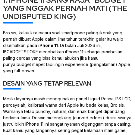
1. IPHONE 11 SANG RAJA “BUDGET”
YANG NGGAK PERNAH MATI (THE
UNDISPUTED KING)
Bro sis, kalau kita bicara soal
smartphone
paling ikonik yang
pernah dibuat Apple dalam lima tahun terakhir, gelar itu wajib
disematkan pada
iPhone 11
. Di bulan Juli 2026 ini,
IBGADGETSTORE menobatkan iPhone 11 sebagai pembelian
paling cerdas yang bisa kamu lakukan jika kamu
punya
budget
mepet tapi ingin
experience
(pengalaman) Apple
yang
full-power
.
DESAIN YANG TETAP RELEVAN
Meski layarnya masih menggunakan panel Liquid Retina IPS LCD,
percayalah, kalibrasi warna dari Apple itu beda kelas, Bro sis.
Warnanya tetap
punchy
, natural, dan enak banget dipandang
berlama-lama. Desain melengkung (
curved edges
) di sisi-sisinya
justru bikin iPhone 11 ini sangat nyaman digenggam tanpa
casing
.
Buat kamu yang tangannya sering pegal kelamaan main
game
,