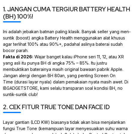
1. JANGAN CUMA TERGIUR BATTERY HEALTH
(BH) 100%!
Ini adalah jebakan batman paling klasik. Banyak
seller
yang men-
suntik (
boost
) angka
Battery Health
menggunakan alat khusus
agar terlihat 100% atau 90%+, padahal aslinya baterai sudah
bocor parah.
Fakta di 2026:
Wajar banget kalau iPhone seri 11, 12, atau XR
yang asli itu punya BH di angka 75% – 85%. Itu justru
membuktikan baterainya masih
original
bawaan pabrik Apple.
Jangan alergi dengan BH 80an, yang penting
Screen On
Time
(durasi layar nyala) dalam pemakaian nyata masih awet. Di
IBGADGETSTORE, kami selalu transparan soal kondisi BH, no
suntik-suntik
club
!
2. CEK FITUR TRUE TONE DAN FACE ID
Layar gantian (LCD KW) biasanya tidak akan bisa menjalankan
fungsi
True Tone
(kemampuan layar menyesuaikan suhu warna