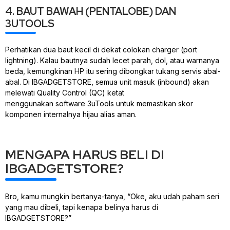
4. BAUT BAWAH (PENTALOBE) DAN
3UTOOLS
Perhatikan dua baut kecil di dekat colokan
charger
(port
lightning). Kalau bautnya sudah lecet parah, dol, atau warnanya
beda, kemungkinan HP itu sering dibongkar tukang servis abal-
abal. Di IBGADGETSTORE, semua unit masuk (
inbound
) akan
melewati
Quality Control
(QC) ketat
menggunakan
software
3uTools
untuk memastikan skor
komponen internalnya hijau alias aman.
MENGAPA HARUS BELI DI
IBGADGETSTORE?
Bro, kamu mungkin bertanya-tanya,
“Oke, aku udah paham seri
yang mau dibeli, tapi kenapa belinya harus di
IBGADGETSTORE?”