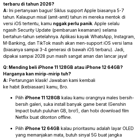
terbaru di tahun 2026?
A:
Ini pertanyaan bagus! Siklus
support
Apple biasanya 5-7
tahun. Kalaupun misal (amit-amit) tahun ini mereka mentok di
versi iOS tertentu, kamu
nggak perlu panik
. Apple selalu
ngasih
Security Update
(pembaruan keamanan) selama
bertahun-tahun setelahnya. Aplikasi kayak WhatsApp, Instagram,
M-Banking, dan TikTok masih akan men-
support
iOS versi lama
(biasanya sampai 3-4 generasi di bawah iOS terbaru). Jadi,
dipakai sampai 2028 pun masih sangat aman dan lancar jaya!
Q: Mending beli iPhone 11 128GB atau iPhone 12 64GB?
Harganya kan mirip-mirip tuh?
A:
Pertarungan klasik! Jawaban kami kembali
ke
habit
(kebiasaan) kamu, Bro.
Pilih
iPhone 11 128GB
kalau kamu orangnya males bersih-
bersih galeri, suka
install
banyak
game
berat (Genshin
Impact butuh puluhan GB, bro!), dan hobi
download
film
Netflix buat ditonton
offline
.
Pilih
iPhone 12 64GB
kalau prioritasmu adalah layar OLED
yang memanjakan mata, butuh sinyal 5G buat jangka