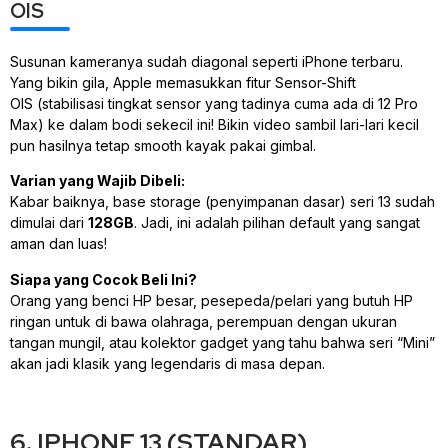
OIS
Susunan kameranya sudah diagonal seperti iPhone terbaru.
Yang bikin gila, Apple memasukkan fitur
Sensor-Shift
OIS
(stabilisasi tingkat sensor yang tadinya cuma ada di 12 Pro
Max) ke dalam bodi sekecil ini! Bikin video sambil lari-lari kecil
pun hasilnya tetap
smooth
kayak pakai
gimbal
.
Varian yang Wajib Dibeli:
Kabar baiknya,
base storage
(penyimpanan dasar) seri 13 sudah
dimulai dari
128GB
. Jadi, ini adalah pilihan
default
yang sangat
aman dan luas!
Siapa yang Cocok Beli Ini?
Orang yang benci HP besar, pesepeda/pelari yang butuh HP
ringan untuk di bawa olahraga, perempuan dengan ukuran
tangan mungil, atau kolektor
gadget
yang tahu bahwa seri “Mini”
akan jadi klasik yang legendaris di masa depan.
6. IPHONE 13 (STANDAR)