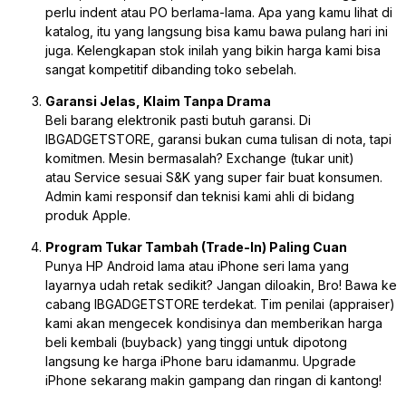
perlu indent atau PO berlama-lama. Apa yang kamu lihat di
katalog, itu yang langsung bisa kamu bawa pulang hari ini
juga. Kelengkapan stok inilah yang bikin harga kami bisa
sangat kompetitif dibanding toko sebelah.
Garansi Jelas, Klaim Tanpa Drama
Beli barang elektronik pasti butuh garansi. Di
IBGADGETSTORE, garansi bukan cuma tulisan di nota, tapi
komitmen. Mesin bermasalah?
Exchange
(tukar unit)
atau
Service
sesuai S&K yang super
fair
buat konsumen.
Admin kami responsif dan teknisi kami ahli di bidang
produk Apple.
Program Tukar Tambah (Trade-In) Paling Cuan
Punya HP Android lama atau iPhone seri lama yang
layarnya udah retak sedikit? Jangan diloakin, Bro! Bawa ke
cabang IBGADGETSTORE terdekat. Tim penilai (
appraiser
)
kami akan mengecek kondisinya dan memberikan harga
beli kembali (
buyback
) yang tinggi untuk dipotong
langsung ke harga iPhone baru idamanmu. Upgrade
iPhone sekarang makin gampang dan ringan di kantong!