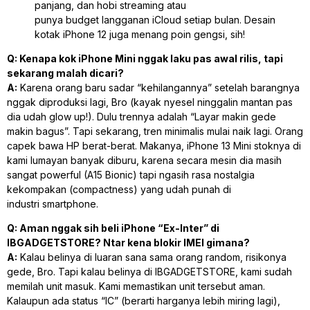
panjang, dan hobi
streaming
atau
punya
budget
langganan iCloud setiap bulan. Desain
kotak iPhone 12 juga menang poin gengsi, sih!
Q: Kenapa kok iPhone Mini nggak laku pas awal rilis, tapi
sekarang malah dicari?
A:
Karena orang baru sadar “kehilangannya” setelah barangnya
nggak diproduksi lagi, Bro (kayak nyesel ninggalin mantan pas
dia udah
glow up
!). Dulu trennya adalah “Layar makin gede
makin bagus”. Tapi sekarang, tren minimalis mulai naik lagi. Orang
capek bawa HP berat-berat. Makanya, iPhone 13 Mini stoknya di
kami lumayan banyak diburu, karena secara mesin dia masih
sangat
powerful
(A15 Bionic) tapi ngasih rasa nostalgia
kekompakan (
compactness
) yang udah punah di
industri
smartphone
.
Q: Aman nggak sih beli iPhone “Ex-Inter” di
IBGADGETSTORE? Ntar kena blokir IMEI gimana?
A:
Kalau belinya di luaran sana sama orang
random
, risikonya
gede, Bro. Tapi kalau belinya di IBGADGETSTORE, kami sudah
memilah unit masuk. Kami memastikan unit tersebut aman.
Kalaupun ada status “IC” (berarti harganya lebih miring lagi),