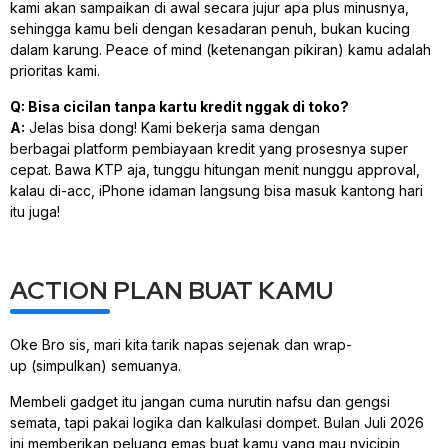
kami akan sampaikan di awal secara jujur apa plus minusnya,
sehingga kamu beli dengan kesadaran penuh, bukan kucing
dalam karung.
Peace of mind
(ketenangan pikiran) kamu adalah
prioritas kami.
Q: Bisa cicilan tanpa kartu kredit nggak di toko?
A:
Jelas bisa dong! Kami bekerja sama dengan
berbagai
platform
pembiayaan kredit yang prosesnya super
cepat. Bawa KTP aja, tunggu hitungan menit nunggu
approval
,
kalau di-
acc
, iPhone idaman langsung bisa masuk kantong hari
itu juga!
ACTION PLAN BUAT KAMU
Oke Bro sis, mari kita tarik napas sejenak dan
wrap-
up
(simpulkan) semuanya.
Membeli
gadget
itu jangan cuma nurutin nafsu dan gengsi
semata, tapi pakai logika dan kalkulasi dompet. Bulan Juli 2026
ini memberikan peluang emas buat kamu yang mau nyicipin