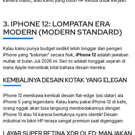
kamera stabil), atau kamu yang butuh HP kedua untuk kerjaan.
3. IPHONE 12: LOMPATAN ERA
MODERN (MODERN STANDARD)
Kalau kamu punya
budget
sedikit lebih longgar dan pengen
iPhone yang “kekinian” secara fisik,
iPhone 12
adalah jawaban
mutlak di bulan Juli 2026 ini. Seri ini adalah tonggak sejarah di
mana Apple merombak total bahasa desain mereka.
KEMBALINYA DESAIN KOTAK YANG ELEGAN
iPhone 12 membawa kembali desain
flat-edge
(sisi datar) ala
iPhone 5 yang legendaris. Kalau kamu pakai iPhone 12 di kafe,
orang nggak akan bisa langsung membedakannya dengan
iPhone 13 atau 14 karena bentuknya nyaris identik! Desain
industrial ini bikin HP terasa sangat premium saat digenggam.
LAYAR SUPER RETINA XDR OLED: MANJAKAN