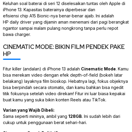
Keluhan soal baterai di seri 12 diselesaikan tuntas oleh Apple di
iPhone 13. Kapasitas baterainya diperbesar dan
efisiensi
chip
A15 Bionic-nya benar-benar ajaib. Ini adalah
HP
daily driver
yang dijamin aman menemani dari pagi berangkat
ngantor sampai malam pulang nongkrong tanpa perlu repot
bawa
charger
.
CINEMATIC MODE: BIKIN FILM PENDEK PAKE
HP
Fitur
killer
(andalan) di iPhone 13 adalah
Cinematic Mode
. Kamu
bisa merekam video dengan efek
depth-of-field
(bokeh latar
belakang) layaknya film bioskop. Hebatnya lagi, fokus objeknya
bisa berpindah secara otomatis, dan kamu bahkan bisa ngedit
titik fokusnya
setelah
video direkam! Fitur ini luar biasa kepakai
buat kamu yang suka bikin konten Reels atau TikTok.
Varian yang Wajib Dibeli:
Sama seperti mininya, ambil yang
128GB
. Ini sudah lebih dari
cukup untuk penggunaan berat sehari-hari.