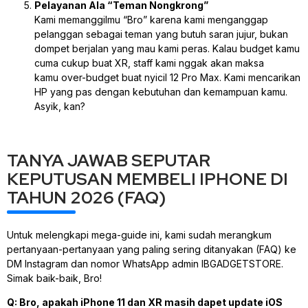
Pelayanan Ala “Teman Nongkrong”
Kami memanggilmu “Bro” karena kami menganggap
pelanggan sebagai teman yang butuh saran jujur, bukan
dompet berjalan yang mau kami peras. Kalau
budget
kamu
cuma cukup buat XR,
staff
kami nggak akan maksa
kamu
over-budget
buat nyicil 12 Pro Max. Kami mencarikan
HP yang pas dengan
kebutuhan
dan
kemampuan
kamu.
Asyik, kan?
TANYA JAWAB SEPUTAR
KEPUTUSAN MEMBELI IPHONE DI
TAHUN 2026 (FAQ)
Untuk melengkapi
mega-guide
ini, kami sudah merangkum
pertanyaan-pertanyaan yang paling sering ditanyakan (FAQ) ke
DM Instagram dan nomor WhatsApp admin IBGADGETSTORE.
Simak baik-baik, Bro!
Q: Bro, apakah iPhone 11 dan XR masih dapet
update
iOS