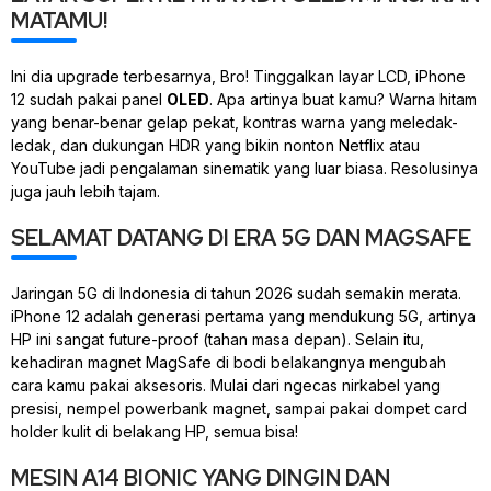
MATAMU!
Ini dia
upgrade
terbesarnya, Bro! Tinggalkan layar LCD, iPhone
12 sudah pakai panel
OLED
. Apa artinya buat kamu? Warna hitam
yang benar-benar gelap pekat, kontras warna yang meledak-
ledak, dan dukungan HDR yang bikin nonton Netflix atau
YouTube jadi pengalaman sinematik yang luar biasa. Resolusinya
juga jauh lebih tajam.
SELAMAT DATANG DI ERA 5G DAN MAGSAFE
Jaringan 5G di Indonesia di tahun 2026 sudah semakin merata.
iPhone 12 adalah generasi pertama yang mendukung 5G, artinya
HP ini sangat
future-proof
(tahan masa depan). Selain itu,
kehadiran magnet
MagSafe
di bodi belakangnya mengubah
cara kamu pakai aksesoris. Mulai dari ngecas nirkabel yang
presisi, nempel
powerbank
magnet, sampai pakai dompet
card
holder
kulit di belakang HP, semua bisa!
MESIN A14 BIONIC YANG DINGIN DAN