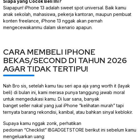
Siapa yang Cocok Beli Ini?
Siapapun! iPhone 13 adalah
sweet spot
universal. Baik kamu
anak sekolah, mahasiswa, pekerja kantoran, maupun pembuat
konten
freelance
, iPhone 13 nggak akan pernah
mengecewakanmu dalam skenario apapun.
CARA MEMBELI IPHONE
BEKAS/SECOND DI TAHUN 2026
AGAR TIDAK TERTIPU!
Nah Bro sis, setelah kamu tau seri apa aja yang
worth it
(layak
beli) di bulan ini, kami merasa punya tanggung jawab moral
untuk mengedukasi kamu. Di luar sana, banyak
banget
seller
nakal yang jual iPhone “kelihatan murah” tapi
ternyata barang rekondisi, kanibal, atau bahkan sinyal keblokir.
Supaya kamu nggak zonk, perhatikan
pedoman
“Checklist”
IBGADGETSTORE berikut ini sebelum kamu
mengeluarkan uang: