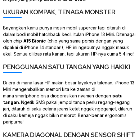
UKURAN KOMPAK, TENAGA MONSTER
Bayangkan kamu punya mesin mobil
supercar
tapi ditaruh di
dalam bodi mobil
hatchback
kecil. Itulah iPhone 13 Mini. Ditenagai
oleh
chip
A15 Bionic
(chip yang sama persis dengan yang
dipakai di iPhone 14 standar!), HP ini ngebutnya nggak masuk
akal. Semua dilibas rata kanan, tapi ukuran HP-nya cuma 5.4 inci!
PENGGUNAAN SATU TANGAN YANG HAKIKI
Di era di mana layar HP makin besar layaknya talenan, iPhone 13
Mini mengembalikan memori kita ke zaman di
mana
smartphone
bisa dioperasikan nyaman dengan
satu
tangan
. Ngetik SMS pakai jempol tanpa perlu regang-regang
jari, ditaruh di saku celana
jeans
ketat nggak ngeganjel, ditaruh
di saku kemeja nggak bikin melorot. Benar-benar ergonomis
paripurna!
KAMERA DIAGONAL DENGAN SENSOR SHIFT