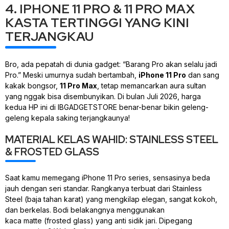
4. IPHONE 11 PRO & 11 PRO MAX
KASTA TERTINGGI YANG KINI
TERJANGKAU
Bro, ada pepatah di dunia
gadget
: “Barang Pro akan selalu jadi
Pro.” Meski umurnya sudah bertambah,
iPhone 11 Pro
dan sang
kakak bongsor,
11 Pro Max
, tetap memancarkan aura sultan
yang nggak bisa disembunyikan. Di bulan Juli 2026, harga
kedua HP ini di IBGADGETSTORE benar-benar bikin geleng-
geleng kepala saking terjangkaunya!
MATERIAL KELAS WAHID: STAINLESS STEEL
& FROSTED GLASS
Saat kamu memegang iPhone 11 Pro series, sensasinya beda
jauh dengan seri standar. Rangkanya terbuat dari
Stainless
Steel
(baja tahan karat) yang mengkilap elegan, sangat kokoh,
dan berkelas. Bodi belakangnya menggunakan
kaca
matte
(
frosted glass
) yang anti sidik jari. Dipegang