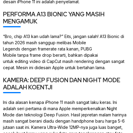
desain iPhone 11 ini adalah penyelamat.
PERFORMA A13 BIONIC YANG MASIH
MENGAMUK
“Bro, chip A13 kan udah lama?” Eits, jangan salah! A13 Bionic di
tahun 2026 masih sanggup melibas
Mobile
Legends
dengan
framerate
rata kanan,
PUBG
Mobile
tanpa
frame drop
berarti, bahkan dipakai
untuk
editing
video di CapCut masih
rendering
dengan sangat
cepat. Mesin ini didesain Apple untuk bertahan lama.
KAMERA: DEEP FUSION DAN NIGHT MODE
ADALAH KOENTJI
Ini dia alasan kenapa iPhone 11 masih sangat laku keras. Ini
adalah seri pertama di mana Apple memperkenalkan
Night
Mode
dan teknologi
Deep Fusion
. Hasil jepretan malam harinya
masih sangat berani diadu dengan
handphone
baru harga 5-6
jutaan saat ini. Kamera
Ultra-Wide
12MP-nya juga luas banget,