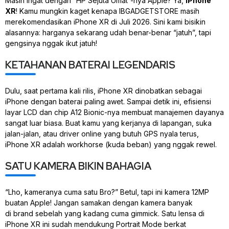
Masih ingat dengan “HP Sejuta Umat”-nya Apple? Ya,
iPhone
XR
! Kamu mungkin kaget kenapa IBGADGETSTORE masih
merekomendasikan iPhone XR di Juli 2026. Sini kami bisikin
alasannya: harganya sekarang udah benar-benar “jatuh”, tapi
gengsinya nggak ikut jatuh!
KETAHANAN BATERAI LEGENDARIS
Dulu, saat pertama kali rilis, iPhone XR dinobatkan sebagai
iPhone dengan baterai paling awet. Sampai detik ini, efisiensi
layar LCD dan
chip
A12 Bionic-nya membuat manajemen dayanya
sangat luar biasa. Buat kamu yang kerjanya di lapangan, suka
jalan-jalan, atau
driver online
yang butuh GPS nyala terus,
iPhone XR adalah
workhorse
(kuda beban) yang nggak rewel.
SATU KAMERA BIKIN BAHAGIA
“Lho, kameranya cuma satu Bro?” Betul, tapi ini kamera 12MP
buatan Apple! Jangan samakan dengan kamera banyak
di
brand
sebelah yang kadang cuma
gimmick
. Satu lensa di
iPhone XR ini sudah mendukung
Portrait Mode
berkat