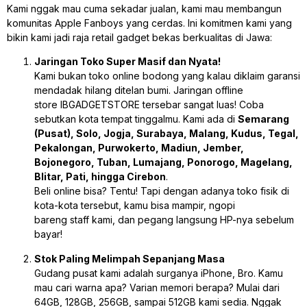
Kami nggak mau cuma sekadar jualan, kami mau membangun
komunitas Apple Fanboys yang cerdas. Ini komitmen kami yang
bikin kami jadi raja retail
gadget
bekas berkualitas di Jawa:
Jaringan Toko Super Masif dan Nyata!
Kami bukan toko
online
bodong yang kalau diklaim garansi
mendadak hilang ditelan bumi. Jaringan
offline
store
IBGADGETSTORE tersebar sangat luas! Coba
sebutkan kota tempat tinggalmu. Kami ada di
Semarang
(Pusat), Solo, Jogja, Surabaya, Malang, Kudus, Tegal,
Pekalongan, Purwokerto, Madiun, Jember,
Bojonegoro, Tuban, Lumajang, Ponorogo, Magelang,
Blitar, Pati, hingga Cirebon
.
Beli
online
bisa? Tentu! Tapi dengan adanya toko fisik di
kota-kota tersebut, kamu bisa mampir, ngopi
bareng
staff
kami, dan pegang langsung HP-nya sebelum
bayar!
Stok Paling Melimpah Sepanjang Masa
Gudang pusat kami adalah surganya iPhone, Bro. Kamu
mau cari warna apa? Varian memori berapa? Mulai dari
64GB, 128GB, 256GB, sampai 512GB kami sedia. Nggak