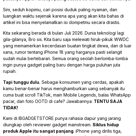
Sini, seduh kopimu, cari posisi duduk paling nyaman, dan
luangkan waktu sejenak karena apa yang akan kita bahas di
artikel ini bisa menyelamatkan isi dompetmu secara drastis.
Kita sekarang berada di bulan Juli 2026. Dunia teknologi lagi
gila-gilanya, Bro sis. Kita baru saja melewati hiruk-pikuk WWDC
yang memamerkan kecerdasan buatan tingkat dewa, dan di luar
sana, rumor tentang iPhone 18 yang harganya pasti selangit
sudah mulai bertebaran. Semua orang seolah berlomba-lomba
ingin punya
gadget
paling baru dengan harga puluhan juta
rupiah.
Tapi tunggu dulu.
Sebagai konsumen yang cerdas, apakah
kamu benar-benar harus menghamburkan uang sebanyak itu
cuma buat
scroll
TikTok, main
Mobile Legends
, balas WhatsApp
pacar, dan foto OOTD di
cafe
? Jawabannya:
TENTU SAJA
TIDAK!
Kami di IBGADGETSTORE punya rahasia dapur yang jarang
diungkap oleh
reviewer
gadget
mainstream
.
Siklus hidup
produk Apple itu sangat panjang
. iPhone yang dirilis tiga,