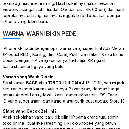
teknologi
machine learning
. Hasil bokehnya halus, rekaman
videonya sangat stabil (sudah OIS dan bisa 4K 60fps), dan hasil
jepretannya di siang hari nyaris nggak bisa dibedakan dengan
iPhone yang lebih baru.
WARNA-WARNI BIKIN PEDE
iPhone XR hadir dengan opsi warna yang super
fun
! Ada Merah
(Product RED), Kuning, Biru, Coral, Putih, dan Hitam. Kalau kamu
bosan dengan HP yang warnanya itu-itu aja, XR ngasih
kamu
statement
gaya yang
bold
.
Varian yang Wajib Dibeli:
Sikat varian
64GB
atau
128GB
. Di IBGADGETSTORE, seri ini jadi
rebutan banget karena
value
-nya. Bayangkan, dengan harga
setara Android
entry-level
, kamu dapet ekosistem iOS,
Face
ID
yang super aman, dan kamera anti-burik buat
update Story
IG.
Siapa yang Cocok Beli Ini?
Anak sekolahan yang baru dibeliin HP sama orang tua, admin
toko
online
(buat
live streaming
TikTok/Shopee yang butuh