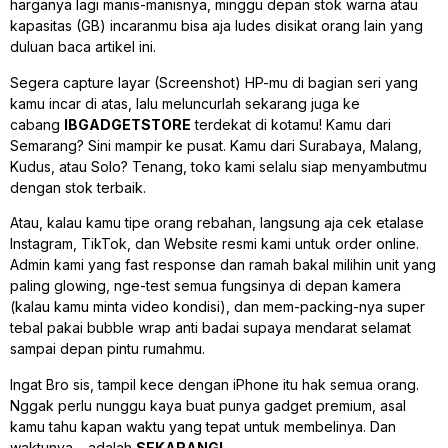
harganya lagi manis-manisnya, minggu depan stok warna atau
kapasitas (GB) incaranmu bisa aja ludes disikat orang lain yang
duluan baca artikel ini.
Segera
capture
layar (Screenshot) HP-mu di bagian seri yang
kamu incar di atas, lalu meluncurlah sekarang juga ke
cabang
IBGADGETSTORE
terdekat di kotamu! Kamu dari
Semarang? Sini mampir ke pusat. Kamu dari Surabaya, Malang,
Kudus, atau Solo? Tenang, toko kami selalu siap menyambutmu
dengan stok terbaik.
Atau, kalau kamu tipe orang rebahan, langsung aja cek etalase
Instagram, TikTok, dan
Website
resmi kami untuk order
online
.
Admin kami yang
fast response
dan ramah bakal milihin unit yang
paling
glowing
, nge-
test
semua fungsinya di depan kamera
(kalau kamu minta video kondisi), dan mem-
packing
-nya super
tebal pakai
bubble wrap
anti badai supaya mendarat selamat
sampai depan pintu rumahmu.
Ingat Bro sis, tampil kece dengan iPhone itu hak semua orang.
Nggak perlu nunggu kaya buat punya
gadget
premium, asal
kamu tahu kapan waktu yang tepat untuk membelinya. Dan
waktunya… adalah
SEKARANG!